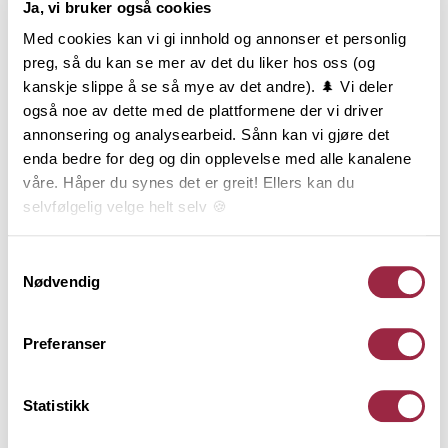
Ja, vi bruker også cookies
Produktinformasjon
Med cookies kan vi gi innhold og annonser et personlig
Konstruksjonsvirke, ofte kalt K-virke, er sortert med
preg, så du kan se mer av det du liker hos oss (og
hensyn til styrke og stivhet og er produsert etter
kanskje slippe å se så mye av det andre). 🌲 Vi deler
gjeldende standard for styrkesortering. Varen er
også noe av dette med de plattformene der vi driver
lengdekappet i intervaller, høvlet på alle 4 sider og
annonsering og analysearbeid. Sånn kan vi gjøre det
har avrundede eller fasede kanter.
enda bedre for deg og din opplevelse med alle kanalene
Konstruksjonsvirke er CE og NS-merket og
våre. Håper du synes det er greit! Ellers kan du
underlagt 3-part kontroll. Styrkeklassen C24 brukes i
selvfølgelig velge helt selv 🍪
hovedsak bindingsverk og bjelkelag. Tekniske
konstruksjoner må beregnes iht. norske standarder
Her kan du lese vår personvernerklæring.
Samtykkevalg
og utføres av kvalifisert personell. Denne varen er
Nødvendig
produsert i Norge av PEFC-sertifisert tømmer fra
bærekraftige skoger og har lang levetid ved riktig
Preferanser
bruk. Livsløpsanalyse, påvirkning på miljø og lagring
av karbon er dokumentert gjennom EPD og
EcoProduct.
Statistikk