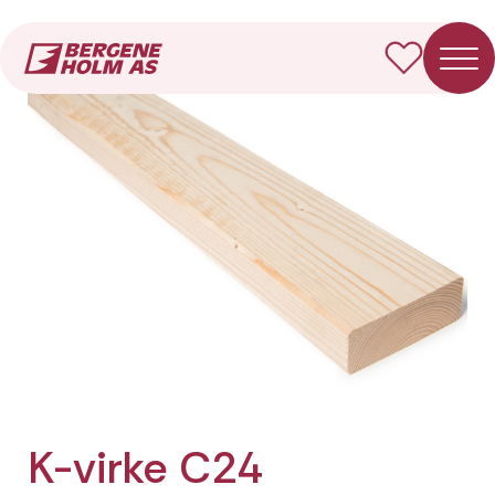
Forside
Produkter
K-virke C24 Fotkappet
K-virke C24