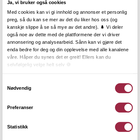
Ja, vi bruker også cookies
Produktinformasjon
Med cookies kan vi gi innhold og annonser et personlig
Konstruksjonsvirke, ofte kalt K-virke, er sortert med
preg, så du kan se mer av det du liker hos oss (og
hensyn til styrke og stivhet og er produsert etter
kanskje slippe å se så mye av det andre). 🌲 Vi deler
gjeldende standard for styrkesortering. Varen er
også noe av dette med de plattformene der vi driver
lengdekappet i intervaller, høvlet på alle 4 sider og
annonsering og analysearbeid. Sånn kan vi gjøre det
har avrundede eller fasede kanter.
enda bedre for deg og din opplevelse med alle kanalene
Konstruksjonsvirke er CE og NS-merket og
våre. Håper du synes det er greit! Ellers kan du
underlagt 3-part kontroll. Styrkeklassen C24 brukes i
selvfølgelig velge helt selv 🍪
hovedsak bindingsverk og bjelkelag. Tekniske
konstruksjoner må beregnes iht. norske standarder
Her kan du lese vår personvernerklæring.
Samtykkevalg
og utføres av kvalifisert personell. Denne varen er
Nødvendig
produsert i Norge av PEFC-sertifisert tømmer fra
bærekraftige skoger og har lang levetid ved riktig
Preferanser
bruk. Livsløpsanalyse, påvirkning på miljø og lagring
av karbon er dokumentert gjennom EPD og
EcoProduct.
Statistikk