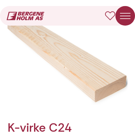
Forside
Produkter
K-virke C24 Fotkappet
K-virke C24