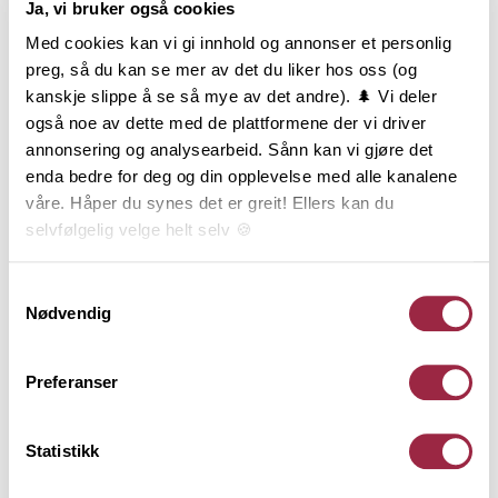
Ja, vi bruker også cookies
Produktinformasjon
Med cookies kan vi gi innhold og annonser et personlig
Konstruksjonsvirke, ofte kalt K-virke, er sortert med
preg, så du kan se mer av det du liker hos oss (og
hensyn til styrke og stivhet og er produsert etter
kanskje slippe å se så mye av det andre). 🌲 Vi deler
gjeldende standard for styrkesortering. Varen er
også noe av dette med de plattformene der vi driver
lengdekappet i intervaller, høvlet på alle 4 sider og
annonsering og analysearbeid. Sånn kan vi gjøre det
har avrundede eller fasede kanter.
enda bedre for deg og din opplevelse med alle kanalene
Konstruksjonsvirke er CE og NS-merket og
våre. Håper du synes det er greit! Ellers kan du
underlagt 3-part kontroll. Styrkeklassen C24 brukes i
selvfølgelig velge helt selv 🍪
hovedsak bindingsverk og bjelkelag. Tekniske
konstruksjoner må beregnes iht. norske standarder
Her kan du lese vår personvernerklæring.
Samtykkevalg
og utføres av kvalifisert personell. Denne varen er
Nødvendig
produsert i Norge av PEFC-sertifisert tømmer fra
bærekraftige skoger og har lang levetid ved riktig
Preferanser
bruk. Livsløpsanalyse, påvirkning på miljø og lagring
av karbon er dokumentert gjennom EPD og
EcoProduct.
Statistikk