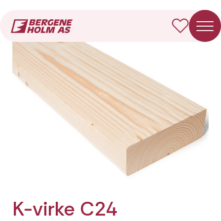
Forside
Produkter
K-virke C24 Fotkappet
K-virke C24