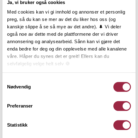
Ja, vi bruker også cookies
Produktinformasjon
Med cookies kan vi gi innhold og annonser et personlig
Konstruksjonsvirke, ofte kalt K-virke, er sortert med
preg, så du kan se mer av det du liker hos oss (og
hensyn til styrke og stivhet og er produsert etter
kanskje slippe å se så mye av det andre). 🌲 Vi deler
gjeldende standard for styrkesortering. Varen er
også noe av dette med de plattformene der vi driver
lengdekappet i intervaller, høvlet på alle 4 sider og
annonsering og analysearbeid. Sånn kan vi gjøre det
har avrundede eller fasede kanter.
enda bedre for deg og din opplevelse med alle kanalene
Konstruksjonsvirke er CE og NS-merket og
våre. Håper du synes det er greit! Ellers kan du
underlagt 3-part kontroll. Styrkeklassen C24 brukes i
selvfølgelig velge helt selv 🍪
hovedsak bindingsverk og bjelkelag. Tekniske
konstruksjoner må beregnes iht. norske standarder
Her kan du lese vår personvernerklæring.
Samtykkevalg
og utføres av kvalifisert personell. Denne varen er
Nødvendig
produsert i Norge av PEFC-sertifisert tømmer fra
bærekraftige skoger og har lang levetid ved riktig
Preferanser
bruk. Livsløpsanalyse, påvirkning på miljø og lagring
av karbon er dokumentert gjennom EPD og
EcoProduct.
Statistikk