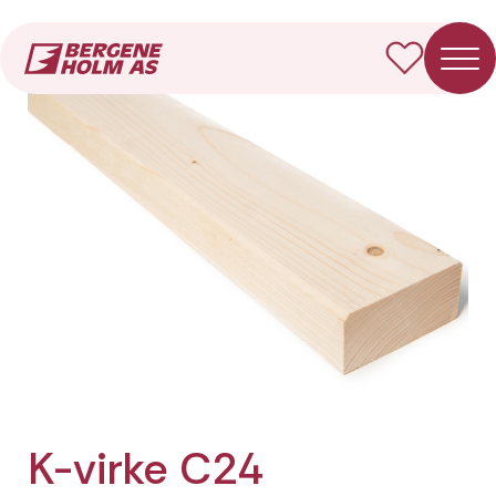
Forside
Produkter
K-virke C24 Fotkappet
K-virke C24