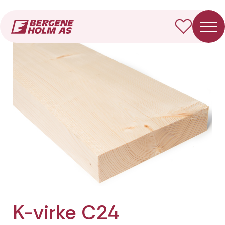
Forside
Produkter
K-virke C24 Fotkappet
K-virke C24