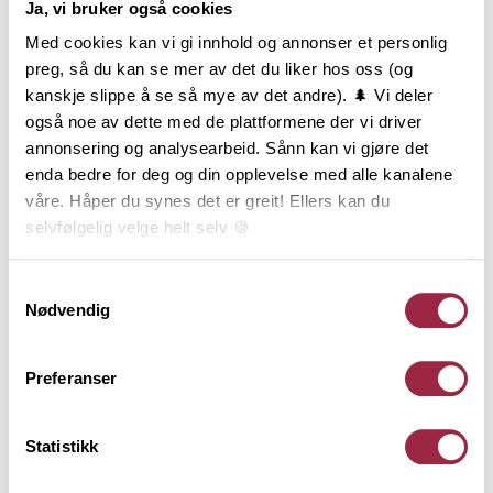
Ja, vi bruker også cookies
Produktinformasjon
Med cookies kan vi gi innhold og annonser et personlig
Konstruksjonsvirke, ofte kalt K-virke, er sortert med
preg, så du kan se mer av det du liker hos oss (og
hensyn til styrke og stivhet og er produsert etter
kanskje slippe å se så mye av det andre). 🌲 Vi deler
gjeldende standard for styrkesortering. Varen er
også noe av dette med de plattformene der vi driver
lengdekappet i intervaller, høvlet på alle 4 sider og
annonsering og analysearbeid. Sånn kan vi gjøre det
har avrundede eller fasede kanter.
enda bedre for deg og din opplevelse med alle kanalene
Konstruksjonsvirke er CE og NS-merket og
våre. Håper du synes det er greit! Ellers kan du
underlagt 3-part kontroll. Styrkeklassen C24 brukes i
selvfølgelig velge helt selv 🍪
hovedsak bindingsverk og bjelkelag. Tekniske
konstruksjoner må beregnes iht. norske standarder
Her kan du lese vår personvernerklæring.
Samtykkevalg
og utføres av kvalifisert personell. Denne varen er
Nødvendig
produsert i Norge av PEFC-sertifisert tømmer fra
bærekraftige skoger og har lang levetid ved riktig
Preferanser
bruk. Livsløpsanalyse, påvirkning på miljø og lagring
av karbon er dokumentert gjennom EPD og
EcoProduct.
Statistikk