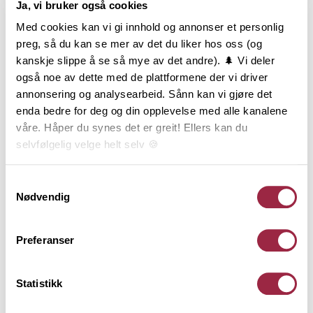
Ja, vi bruker også cookies
Produktinformasjon
Med cookies kan vi gi innhold og annonser et personlig
Konstruksjonsvirke, ofte kalt K-virke, er sortert med
preg, så du kan se mer av det du liker hos oss (og
hensyn til styrke og stivhet og er produsert etter
kanskje slippe å se så mye av det andre). 🌲 Vi deler
gjeldende standard for styrkesortering. Varen er
også noe av dette med de plattformene der vi driver
lengdekappet i intervaller, høvlet på alle 4 sider og
annonsering og analysearbeid. Sånn kan vi gjøre det
har avrundede eller fasede kanter.
enda bedre for deg og din opplevelse med alle kanalene
Konstruksjonsvirke er CE og NS-merket og
våre. Håper du synes det er greit! Ellers kan du
underlagt 3-part kontroll. Styrkeklassen C24 brukes i
selvfølgelig velge helt selv 🍪
hovedsak bindingsverk og bjelkelag. Tekniske
konstruksjoner må beregnes iht. norske standarder
Her kan du lese vår personvernerklæring.
Samtykkevalg
og utføres av kvalifisert personell. Denne varen er
Nødvendig
produsert i Norge av PEFC-sertifisert tømmer fra
bærekraftige skoger og har lang levetid ved riktig
Preferanser
bruk. Livsløpsanalyse, påvirkning på miljø og lagring
av karbon er dokumentert gjennom EPD og
EcoProduct.
Statistikk