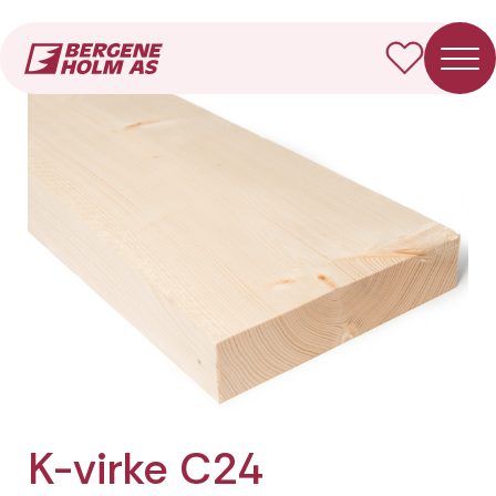
Forside
Produkter
K-virke C24 Fotkappet
K-virke C24