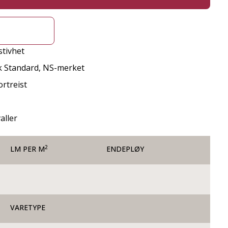
stivhet
k Standard, NS-merket
rtreist
aller
2
LM PER M
ENDEPLØY
VARETYPE