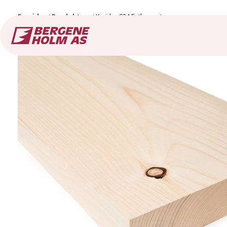
Forside
Produkter
K-virke C24 Fotkappet