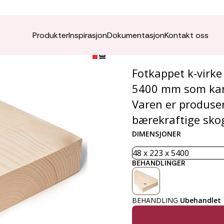
K-virk
Produkter
Inspirasjon
Dokumentasjon
Kontakt oss
Fotkappet k-virk
5400 mm som kan 
Varen er produser
bærekraftige sko
DIMENSJONER
BEHANDLINGER
BEHANDLING
Ubehandlet