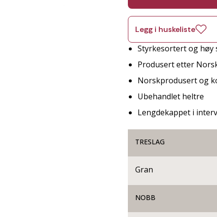
Legg i huskeliste
Styrkesortert og høy 
Produsert etter Nors
Norskprodusert og ko
Ubehandlet heltre
Lengdekappet i interv
TRESLAG
Gran
NOBB