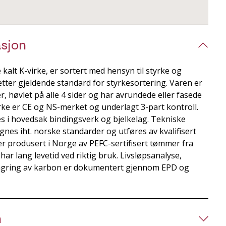
sjon
kalt K-virke, er sortert med hensyn til styrke og
etter gjeldende standard for styrkesortering. Varen er
r, høvlet på alle 4 sider og har avrundede eller fasede
rke er CE og NS-merket og underlagt 3-part kontroll.
s i hovedsak bindingsverk og bjelkelag. Tekniske
es iht. norske standarder og utføres av kvalifisert
r produsert i Norge av PEFC-sertifisert tømmer fra
ar lang levetid ved riktig bruk. Livsløpsanalyse,
lagring av karbon er dokumentert gjennom EPD og
n