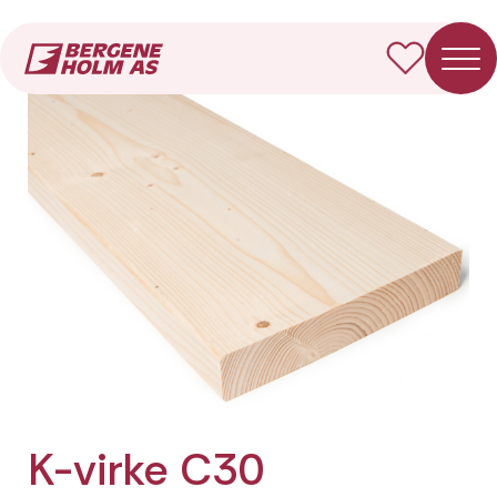
Forside
Produkter
K-virke C30 Fotkappet
K-virke C30