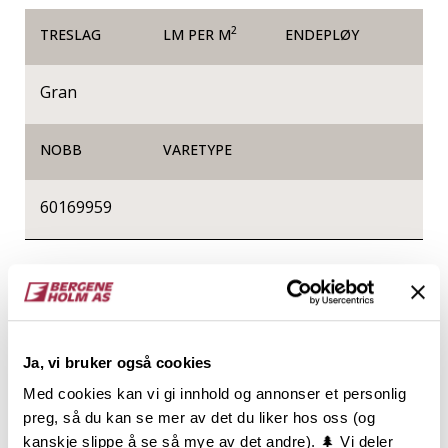
2
TRESLAG
LM PER M
ENDEPLØY
Gran
NOBB
VARETYPE
60169959
Produktinformasjon
Konstruksjonsvirke, ofte kalt K-virke, er sortert med
hensyn til styrke og stivhet og er produsert etter
Ja, vi bruker også cookies
gjeldende standard for styrkesortering. Varen er
lengdekappet i intervaller, høvlet på alle 4 sider og
Med cookies kan vi gi innhold og annonser et personlig
har avrundede eller fasede kanter.
preg, så du kan se mer av det du liker hos oss (og
Konstruksjonsvirke er CE og NS-merket og
kanskje slippe å se så mye av det andre). 🌲 Vi deler