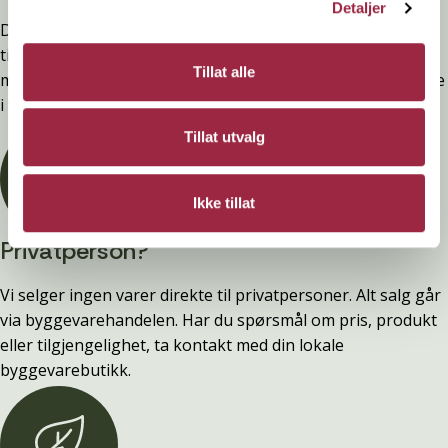
Detaljer
Denne kledninger er testet, dokumentert, godkjent og
tilfredsstiller preakseptert ytelse for brann (D-s2,d0) ved
Tillat alle
montering. Ytelsen opprettholdes ved å følge anvisningene
i våre FDV-er.
Tillat utvalg
Ikke tillat
Privatperson?
Vi selger ingen varer direkte til privatpersoner. Alt salg går
via byggevarehandelen. Har du spørsmål om pris, produkt
eller tilgjengelighet, ta kontakt med din lokale
byggevarebutikk.