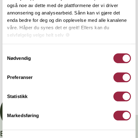
underlagt 3-part kontroll. Styrkeklassen C30 brukes i
også noe av dette med de plattformene der vi driver
hovedsak til produksjon av takstoler. Tekniske
annonsering og analysearbeid. Sånn kan vi gjøre det
konstruksjoner må beregnes iht. norske standarder
enda bedre for deg og din opplevelse med alle kanalene
og utføres av kvalifisert personell. Denne varen er
våre. Håper du synes det er greit! Ellers kan du
produsert i Norge av PEFC-sertifisert tømmer fra
selvfølgelig velge helt selv 🍪
bærekraftige skoger og har lang levetid ved riktig
bruk. Livsløpsanalyse, påvirkning på miljø og lagring
Her kan du lese vår personvernerklæring.
Samtykkevalg
av karbon er dokumentert gjennom EPD og
Nødvendig
EcoProduct.
Preferanser
Dokumentasjon
Statistikk
Markedsføring
Branntestet