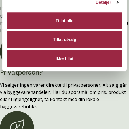
Detaljer
Denne kledninger er testet, dokumentert, godkjent og
tilfredsstiller preakseptert ytelse for brann (D-s2,d0) ved
Tillat alle
montering. Ytelsen opprettholdes ved å følge anvisningene
i våre FDV-er.
Tillat utvalg
Ikke tillat
Privatperson?
Vi selger ingen varer direkte til privatpersoner. Alt salg går
via byggevarehandelen. Har du spørsmål om pris, produkt
eller tilgjengelighet, ta kontakt med din lokale
byggevarebutikk.