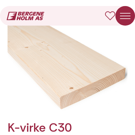
Forside
Produkter
K-virke C30 Fotkappet
K-virke C30