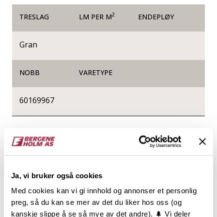
2
TRESLAG
LM PER M
ENDEPLØY
Gran
NOBB
VARETYPE
60169967
Produktinformasjon
Konstruksjonsvirke, ofte kalt K-virke, er sortert med
hensyn til styrke og stivhet og er produsert etter
Ja, vi bruker også cookies
gjeldende standard for styrkesortering. Varen er
lengdekappet i intervaller, høvlet på alle 4 sider og
Med cookies kan vi gi innhold og annonser et personlig
har avrundede eller fasede kanter.
preg, så du kan se mer av det du liker hos oss (og
Konstruksjonsvirke er CE og NS-merket og
kanskje slippe å se så mye av det andre). 🌲 Vi deler