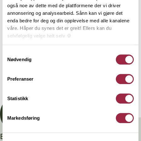
underlagt 3-part kontroll. Styrkeklassen C30 brukes i
også noe av dette med de plattformene der vi driver
hovedsak til produksjon av takstoler. Tekniske
annonsering og analysearbeid. Sånn kan vi gjøre det
konstruksjoner må beregnes iht. norske standarder
enda bedre for deg og din opplevelse med alle kanalene
og utføres av kvalifisert personell. Denne varen er
våre. Håper du synes det er greit! Ellers kan du
produsert i Norge av PEFC-sertifisert tømmer fra
selvfølgelig velge helt selv 🍪
bærekraftige skoger og har lang levetid ved riktig
bruk. Livsløpsanalyse, påvirkning på miljø og lagring
Her kan du lese vår personvernerklæring.
Samtykkevalg
av karbon er dokumentert gjennom EPD og
Nødvendig
EcoProduct.
Preferanser
Dokumentasjon
Statistikk
Markedsføring
Branntestet