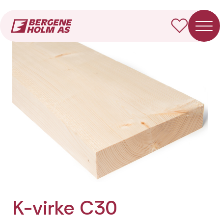
Forside
Produkter
K-virke C30 Fotkappet
K-virke C30