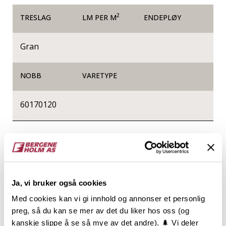
2
TRESLAG
LM PER M
ENDEPLØY
Gran
NOBB
VARETYPE
60170120
Produktinformasjon
Konstruksjonsvirke, ofte kalt K-virke, er sortert med
hensyn til styrke og stivhet og er produsert etter
Ja, vi bruker også cookies
gjeldende standard for styrkesortering. Varen er
lengdekappet i intervaller, høvlet på alle 4 sider og
Med cookies kan vi gi innhold og annonser et personlig
har avrundede eller fasede kanter.
preg, så du kan se mer av det du liker hos oss (og
Konstruksjonsvirke er CE og NS-merket og
kanskje slippe å se så mye av det andre). 🌲 Vi deler