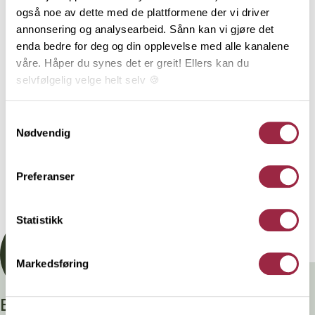
underlagt 3-part kontroll. Styrkeklassen C30 brukes i
også noe av dette med de plattformene der vi driver
hovedsak til produksjon av takstoler. Tekniske
annonsering og analysearbeid. Sånn kan vi gjøre det
konstruksjoner må beregnes iht. norske standarder
enda bedre for deg og din opplevelse med alle kanalene
og utføres av kvalifisert personell. Denne varen er
våre. Håper du synes det er greit! Ellers kan du
produsert i Norge av PEFC-sertifisert tømmer fra
selvfølgelig velge helt selv 🍪
bærekraftige skoger og har lang levetid ved riktig
bruk. Livsløpsanalyse, påvirkning på miljø og lagring
Her kan du lese vår personvernerklæring.
Samtykkevalg
av karbon er dokumentert gjennom EPD og
Nødvendig
EcoProduct.
Preferanser
Dokumentasjon
Statistikk
Markedsføring
Branntestet