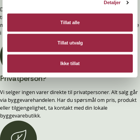
Detaljer
Denne kledninger er testet, dokumentert, godkjent og
tilfredsstiller preakseptert ytelse for brann (D-s2,d0) ved
Tillat alle
montering. Ytelsen opprettholdes ved å følge anvisningene
i våre FDV-er.
Tillat utvalg
Ikke tillat
Privatperson?
Vi selger ingen varer direkte til privatpersoner. Alt salg går
via byggevarehandelen. Har du spørsmål om pris, produkt
eller tilgjengelighet, ta kontakt med din lokale
byggevarebutikk.