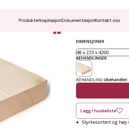
K-virk
Produkter
Inspirasjon
Dokumentasjon
Kontakt oss
DIMENSJONER
BEHANDLINGER
BEHANDLING
Ubehandlet
Legg i huskeliste
Styrkesortert og høy 