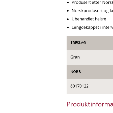
Produsert etter Nors
Norskprodusert og ko
Ubehandlet heltre
Lengdekappet i interv
TRESLAG
Gran
NOBB
60170122
Produktinforma