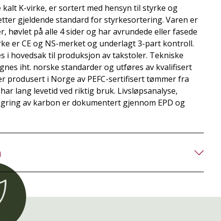
kalt K-virke, er sortert med hensyn til styrke og
etter gjeldende standard for styrkesortering. Varen er
r, høvlet på alle 4 sider og har avrundede eller fasede
rke er CE og NS-merket og underlagt 3-part kontroll.
 i hovedsak til produksjon av takstoler. Tekniske
es iht. norske standarder og utføres av kvalifisert
r produsert i Norge av PEFC-sertifisert tømmer fra
ar lang levetid ved riktig bruk. Livsløpsanalyse,
lagring av karbon er dokumentert gjennom EPD og
n