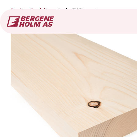
Forside
Produkter
K-virke C30 Fotkappet