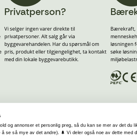
Privatperson?
Bærek
Vi selger ingen varer direkte til
Bærekraft, 
e
privatpersoner. Alt salg går via
menneskehe
byggevarehandelen. Har du spørsmål om
løsningen f
e
pris, produkt eller tilgjengelighet, ta kontakt
søke løsnin
med din lokale byggevarebutikk.
miljøbelast
s
old og annonser et personlig preg, så du kan se mer av det du li
 å se så mye av det andre). 🌲 Vi deler også noe av dette med 
m oss
Hurtiglenker