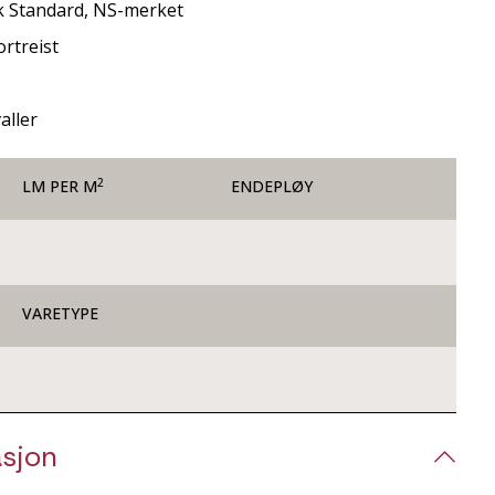
k Standard, NS-merket
rtreist
aller
2
LM PER M
ENDEPLØY
VARETYPE
sjon