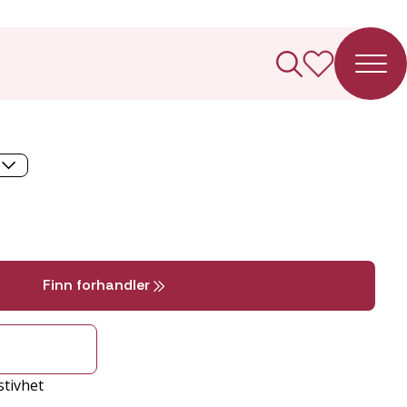
e C30 Fotkappet
Finn forhandler
stivhet