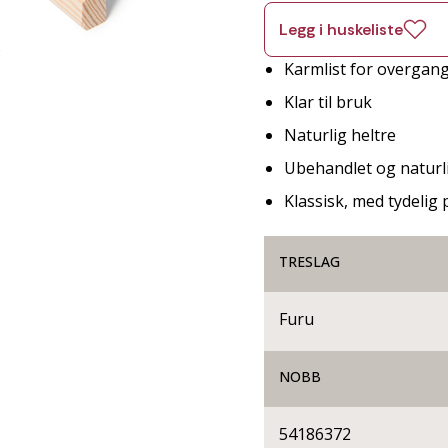
Legg i huskeliste
Karmlist for overgan
Klar til bruk
Naturlig heltre
Ubehandlet og naturli
Klassisk, med tydelig p
TRESLAG
Furu
NOBB
54186372