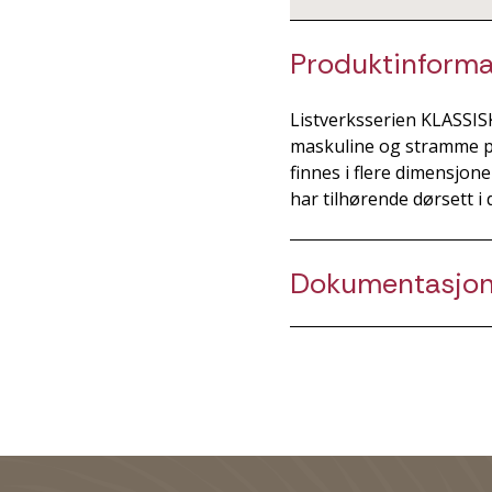
Produktinforma
Listverksserien KLASSISK
maskuline og stramme pro
finnes i flere dimensjone
har tilhørende dørsett 
Dokumentasjo