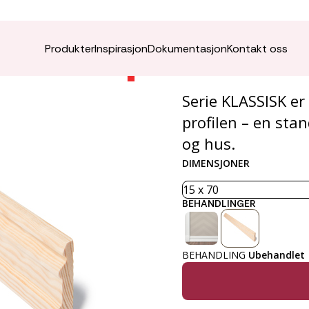
Karmlis
Produkter
Inspirasjon
Dokumentasjon
Kontakt oss
Serie KLASSISK e
profilen – en sta
og hus.
DIMENSJONER
BEHANDLINGER
BEHANDLING
Ubehandlet