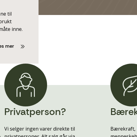
ne til
 brukt
måte inne.
es mer
Privatperson?
Bærek
Vi selger ingen varer direkte til
Bærekraft, 
e
privatpersoner. Alt salg går via
menneskehe