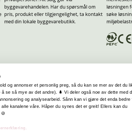
byggevarehandelen. Har du spørsmål om
løsningen f
e
pris, produkt eller tilgjengelighet, ta kontakt
søke løsnin
med din lokale byggevarebutikk.
miljøbelast
s
old og annonser et personlig preg, så du kan se mer av det du li
 å se så mye av det andre). 🌲 Vi deler også noe av dette med 
m oss
Hurtiglenker
 annonsering og analysearbeid. Sånn kan vi gjøre det enda bedre 
alle kanalene våre. Håper du synes det er greit! Ellers kan du
be hos oss
Ofte stilte spørsmål
 🍪
takt oss
Eksteriørkolleksjoner
vernerklæring.