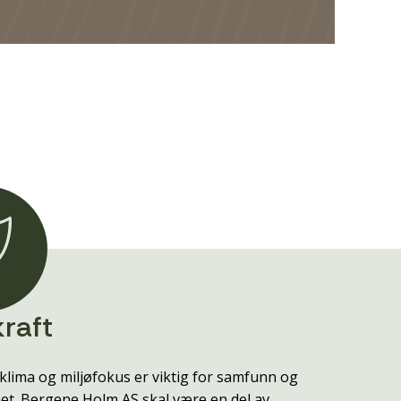
raft
klima og miljøfokus er viktig for samfunn og
t. Bergene Holm AS skal være en del av