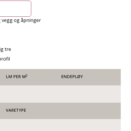
g vegg og åpninger
g tre
rofil
2
LM PER M
ENDEPLØY
VARETYPE