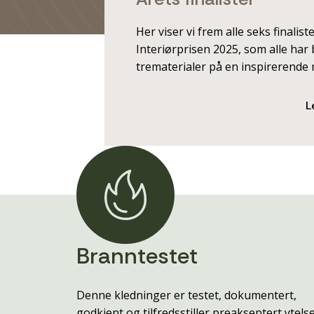
Her viser vi frem alle seks finaliste
Interiørprisen 2025, som alle har
trematerialer på en inspirerende 
L
Branntestet
Denne kledninger er testet, dokumentert,
godkjent og tilfredsstiller preakseptert ytels