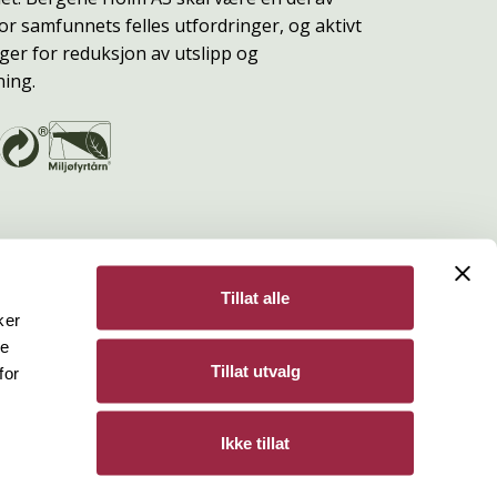
or samfunnets felles utfordringer, og aktivt
ger for reduksjon av utslipp og
ning.
Tillat alle
ker
de
Bergene Holm
Tillat utvalg
for
Personvern
Ikke tillat