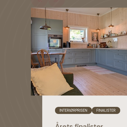
INTERIØRPRISEN
FINALISTER
Årets finalister