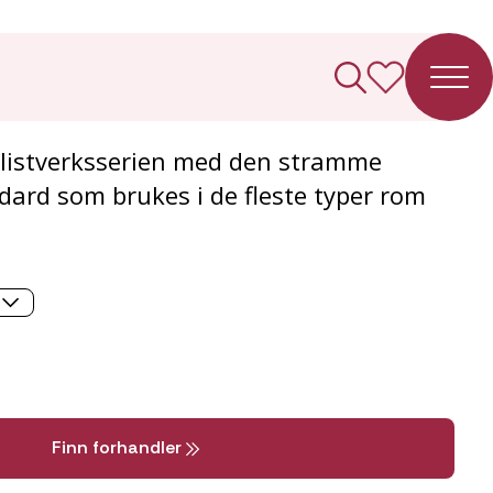
t Klassisk
r listverksserien med den stramme
ndard som brukes i de fleste typer rom
Finn forhandler