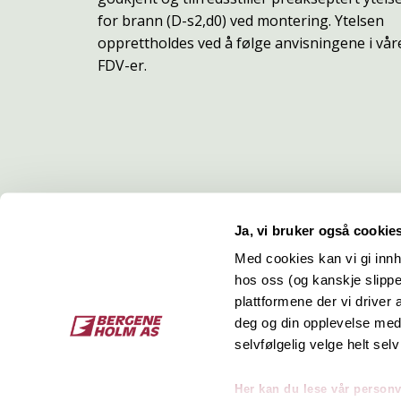
for brann (D-s2,d0) ved montering. Ytelsen
opprettholdes ved å følge anvisningene i vår
FDV-er.
Ja, vi bruker også cookie
Med cookies kan vi gi innh
hos oss (og kanskje slippe
Kontakt
O
plattformene der vi driver
deg og din opplevelse med 
Bergene Holm AS
Job
selvfølgelig velge helt selv
Tel: +47 33 15 66 66
Kon
Ordre:
ordre@bergeneholm.no
Her kan du lese vår person