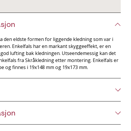
sjon
ra den eldste formen for liggende kledning som var i
deren. Enkelfals har en markant skyggeeffekt, er en
r god lufting bak kledningen. Utseendemessig kan det
Enkelfals fra Skråkledning etter montering. Enkelfals er
pe og finnes i 19x148 mm og 19x173 mm.
asjon