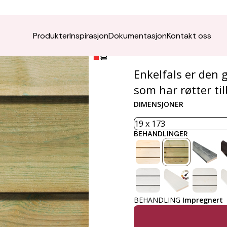
Klednin
Produkter
Inspirasjon
Dokumentasjon
Kontakt oss
Enkelfals er den 
som har røtter til
DIMENSJONER
BEHANDLINGER
BEHANDLING
Impregnert