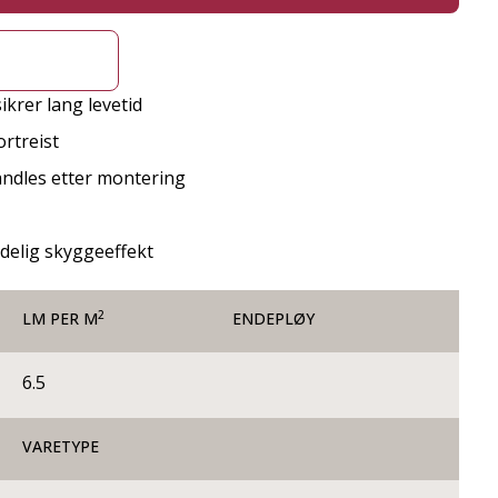
ikrer lang levetid
rtreist
handles etter montering
ydelig skyggeeffekt
2
LM PER M
ENDEPLØY
6.5
VARETYPE