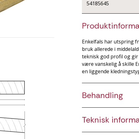
54185645
Produktinforma
Enkelfals har utspring f
bruk allerede i middelal
teknisk god profil og gi
være vanskelig å skille 
en liggende kledningsty
Behandling
Teknisk inform