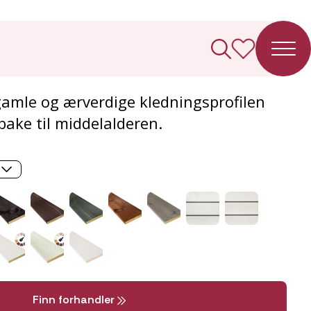
g Enkelfals
gamle og ærverdige kledningsprofilen
bake til middelalderen.
Finn forhandler