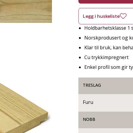
Legg i huskeliste
Holdbarhetsklasse 1 s
Norskprodusert og ko
Klar til bruk, kan be
Cu trykkimpregnert
Enkel profil som gir t
TRESLAG
Furu
NOBB