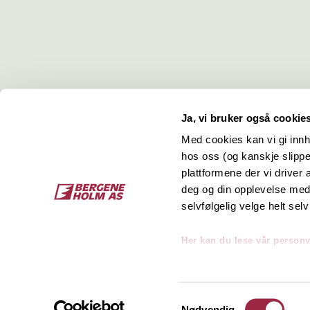
Ja, vi bruker også cookie
Med cookies kan vi gi innh
hos oss (og kanskje slippe
Kontakt
O
plattformene der vi driver
deg og din opplevelse med 
Bergene Holm AS
Job
selvfølgelig velge helt selv
Tel: +47 33 15 66 66
Kon
Ordre:
ordre@bergeneholm.no
Her kan du lese vår person
Mail:
post@bergeneholm.no
Sel
Org: NO 812 750 062
Samtykkevalg
Nødvendig