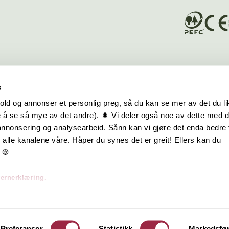
s
old og annonser et personlig preg, så du kan se mer av det du li
 å se så mye av det andre). 🌲 Vi deler også noe av dette med 
m oss
Hurtiglenker
 annonsering og analysearbeid. Sånn kan vi gjøre det enda bedre 
alle kanalene våre. Håper du synes det er greit! Ellers kan du
be hos oss
Ofte stilte spørsmål
 🍪
takt oss
Eksteriørkolleksjoner
vernerklæring.
skap | Visjon | Årsrapport
Interiørkolleksjoner
Byggeguider
Preferanser
Statistikk
Markedsfø