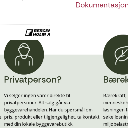
Dokumentasjo
Privatperson?
Bærek
Vi selger ingen varer direkte til
Bærekraft, 
e
privatpersoner. Alt salg går via
menneskehe
byggevarehandelen. Har du spørsmål om
løsningen f
e
pris, produkt eller tilgjengelighet, ta kontakt
søke løsnin
med din lokale byggevarebutikk.
miljøbelast