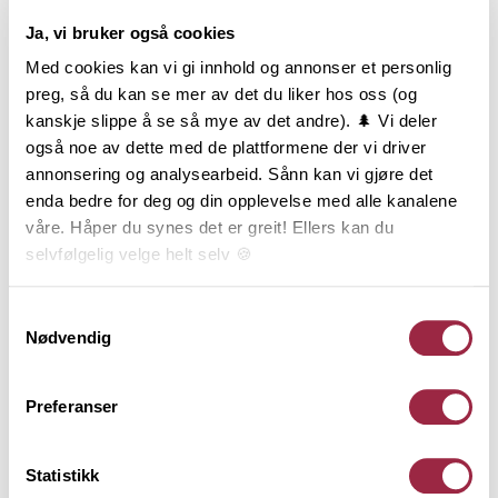
53760893
Ja, vi bruker også cookies
Med cookies kan vi gi innhold og annonser et personlig
Produktinformasjon
preg, så du kan se mer av det du liker hos oss (og
kanskje slippe å se så mye av det andre). 🌲 Vi deler
Enkelfals har utspring fra den eldste formen for
også noe av dette med de plattformene der vi driver
liggende kledning som var i bruk allerede i
annonsering og analysearbeid. Sånn kan vi gjøre det
middelalderen. Enkelfals har en markant
enda bedre for deg og din opplevelse med alle kanalene
skyggeeffekt, er en teknisk god profil og gir god
våre. Håper du synes det er greit! Ellers kan du
lufting bak kledningen. Utseendemessig kan det
selvfølgelig velge helt selv 🍪
være vanskelig å skille Enkelfals fra Skråkledning
etter montering. Enkelfals er en liggende
Her kan du lese vår personvernerklæring.
Samtykkevalg
kledningstype og finnes i 19x148 mm og 19x173 mm.
Nødvendig
Behandling
Preferanser
Statistikk
Teknisk informasjon