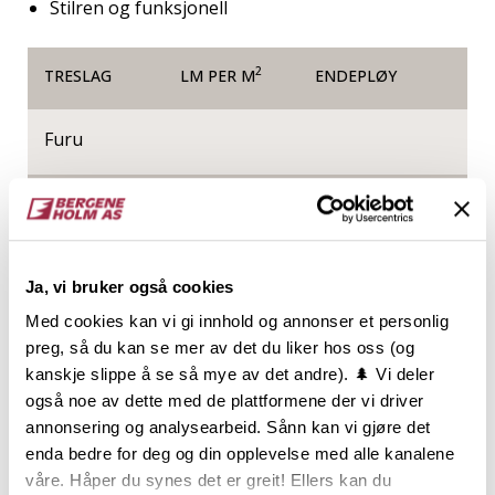
Stilren og funksjonell
2
TRESLAG
LM PER M
ENDEPLØY
Furu
NOBB
VARETYPE
60934767
Ja, vi bruker også cookies
Med cookies kan vi gi innhold og annonser et personlig
Produktinformasjon
preg, så du kan se mer av det du liker hos oss (og
kanskje slippe å se så mye av det andre). 🌲 Vi deler
Profilert er en kombinert fot og karmlist med en
også noe av dette med de plattformene der vi driver
tilhørende taklist. En pent profilert serie som
annonsering og analysearbeid. Sånn kan vi gjøre det
tilpasser seg fint både tapetserte og panelte vegger.
enda bedre for deg og din opplevelse med alle kanalene
Listen ligner på sin populære halvbror, Antikk, men
våre. Håper du synes det er greit! Ellers kan du