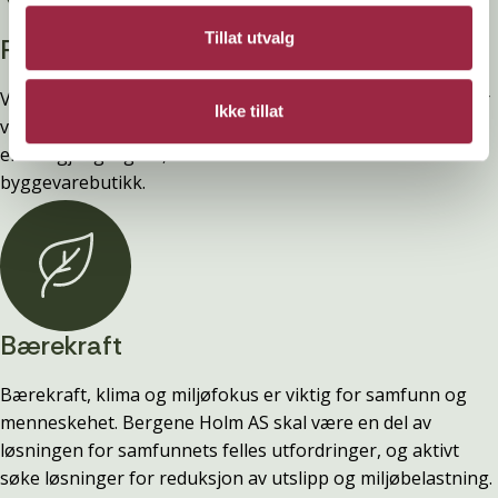
Tillat utvalg
Privatperson?
Vi selger ingen varer direkte til privatpersoner. Alt salg går
Ikke tillat
via byggevarehandelen. Har du spørsmål om pris, produkt
eller tilgjengelighet, ta kontakt med din lokale
byggevarebutikk.
Bærekraft
Bærekraft, klima og miljøfokus er viktig for samfunn og
menneskehet. Bergene Holm AS skal være en del av
løsningen for samfunnets felles utfordringer, og aktivt
søke løsninger for reduksjon av utslipp og miljøbelastning.