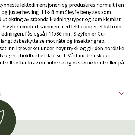
 tynneste lektedimensjonen og produseres normalt i en
g og justerhøvling. 11x48 mm Sløyfe benyttes som
d utlekting av stående kledningstyper og som klemlist
re. Sløyfer montert sammen med lekt danner et luftrom
ledningen. Fås også i 11x36 mm. Sløyfen er Cu-
 langtidsbeskyttelse mot råte og insektangrep.
t inn i treverket under høyt trykk og gir den nordiske
 og er i holdbarhetsklasse 1. Vårt medlemskap i
roll setter krav om interne og eksterne kontroller på
n