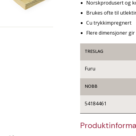
Norskprodusert og ko
Brukes ofte til utlekt
Cu trykkimpregnert
Flere dimensjoner gir
TRESLAG
Furu
NOBB
54184461
Produktinforma