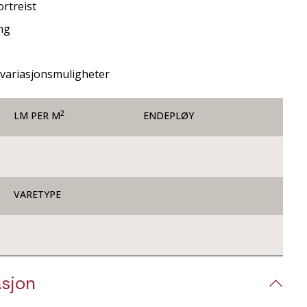
rtreist
ing
 variasjonsmuligheter
2
LM PER M
ENDEPLØY
VARETYPE
sjon