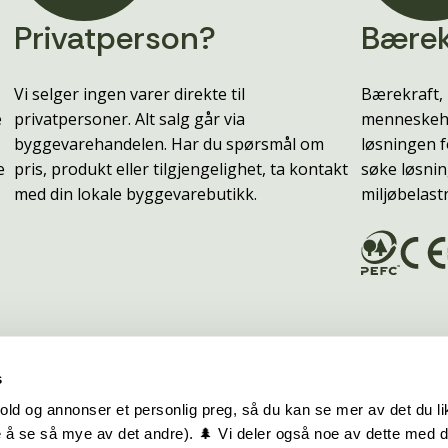
Privatperson?
Bærek
Vi selger ingen varer direkte til
Bærekraft, 
e
privatpersoner. Alt salg går via
menneskehe
byggevarehandelen. Har du spørsmål om
løsningen f
e
pris, produkt eller tilgjengelighet, ta kontakt
søke løsnin
med din lokale byggevarebutikk.
miljøbelast
s
old og annonser et personlig preg, så du kan se mer av det du li
 å se så mye av det andre). 🌲 Vi deler også noe av dette med 
m oss
Hurtiglenker