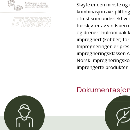
Sløyfe er den minste og
kombinasjon av splittin
oftest som underlekt ve
for skjøter av vindsper
og drenert hulrom bak k
impregnert (kobber) for
Impregneringen er presse
impregneringsklassen AB
Norsk Impregneringskont
imprengerte produkter.
Dokumentasjo