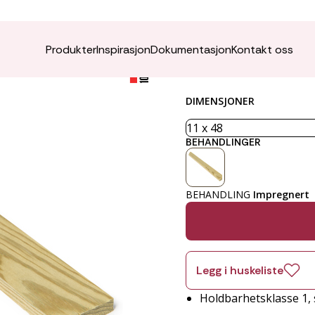
Lekt / 
Produkter
Inspirasjon
Dokumentasjon
Kontakt oss
DIMENSJONER
BEHANDLINGER
BEHANDLING
Impregnert
Legg i huskeliste
Holdbarhetsklasse 1, s