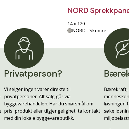
NORD Sprekkpane
14 x 120
NORD - Skumre
Privatperson?
Bærek
Vi selger ingen varer direkte til
Bærekraft, 
e
privatpersoner. Alt salg går via
menneskehe
byggevarehandelen. Har du spørsmål om
løsningen f
e
pris, produkt eller tilgjengelighet, ta kontakt
søke løsnin
med din lokale byggevarebutikk.
miljøbelast