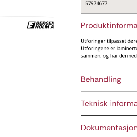
57974677
Produktinforma
Utforinger tilpasset dø
Utforingene er laminerte,
sammen, og har dermed s
Behandling
Teknisk inform
Dokumentasjo