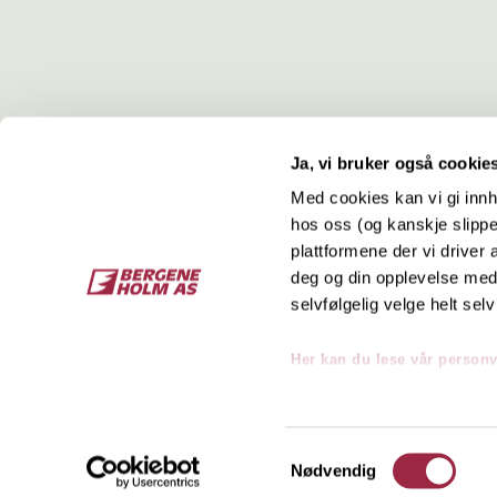
Ja, vi bruker også cookie
Med cookies kan vi gi innh
hos oss (og kanskje slippe
Kontakt
O
plattformene der vi driver
deg og din opplevelse med 
Bergene Holm AS
Job
selvfølgelig velge helt selv
Tel: +47 33 15 66 66
Kon
Ordre:
ordre@bergeneholm.no
Her kan du lese vår person
Mail:
post@bergeneholm.no
Sel
Org: NO 812 750 062
Samtykkevalg
Nødvendig