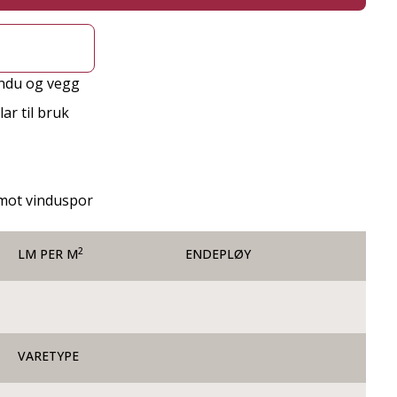
indu og vegg
ar til bruk
e mot vinduspor
2
LM PER M
ENDEPLØY
VARETYPE