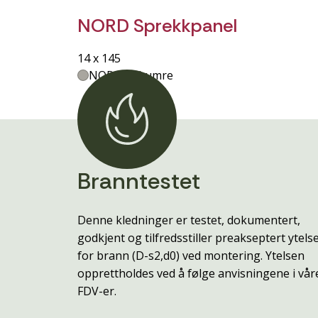
NORD Sprekkpanel
14 x 145
NORD - Skumre
Branntestet
Denne kledninger er testet, dokumentert,
godkjent og tilfredsstiller preakseptert ytels
for brann (D-s2,d0) ved montering. Ytelsen
opprettholdes ved å følge anvisningene i vår
FDV-er.