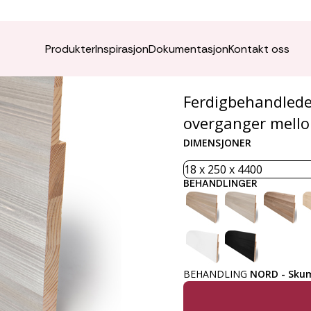
NORD U
Produkter
Inspirasjon
Dokumentasjon
Kontakt oss
Ferdigbehandlede 
overganger mello
DIMENSJONER
BEHANDLINGER
BEHANDLING
NORD - Sku