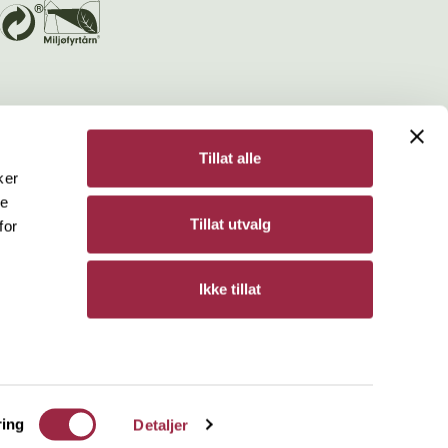
Tillat alle
ker
de
Bergene Holm
Tillat utvalg
for
Personvern
Ikke tillat
ring
Detaljer