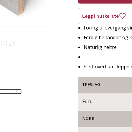
Legg i huskeliste
Foring til overgang v
Ferdig behandlet og kl
Naturlig heltre
Slett overflate, lepp
TRESLAG
Furu
NOBB