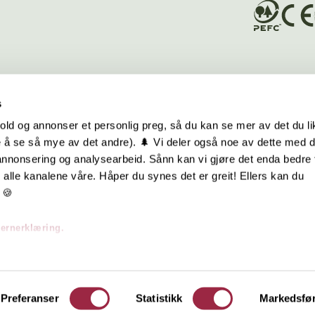
s
old og annonser et personlig preg, så du kan se mer av det du li
 å se så mye av det andre). 🌲 Vi deler også noe av dette med 
m oss
Hurtiglenker
 annonsering og analysearbeid. Sånn kan vi gjøre det enda bedre 
alle kanalene våre. Håper du synes det er greit! Ellers kan du
be hos oss
Ofte stilte spørsmål
 🍪
takt oss
Eksteriørkolleksjoner
vernerklæring.
skap | Visjon | Årsrapport
Interiørkolleksjoner
Byggeguider
Preferanser
Statistikk
Markedsfø