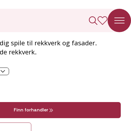
rksspile
dig spile til rekkverk og fasader.
nde rekkverk.
Finn forhandler