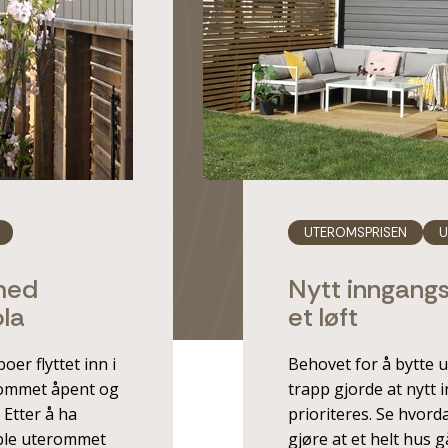
UTEROMSPRISEN
U
med
Nytt inngangs
ola
et løft
er flyttet inn i
Behovet for å bytte u
erommet åpent og
trapp gjorde at nytt
 Etter å ha
prioriteres. Se hvord
 ble uterommet
gjøre at et helt hus 