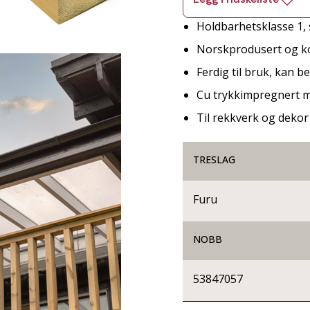
Holdbarhetsklasse 1, s
Norskprodusert og ko
Ferdig til bruk, kan b
Cu trykkimpregnert m
Til rekkverk og deko
TRESLAG
Furu
NOBB
53847057