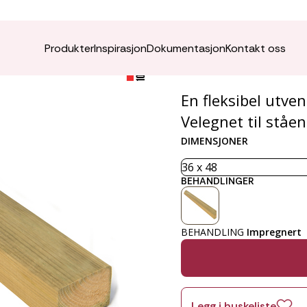
Rekkve
Produkter
Inspirasjon
Dokumentasjon
Kontakt oss
En fleksibel utven
Velegnet til ståe
DIMENSJONER
BEHANDLINGER
BEHANDLING
Impregnert
Legg i huskeliste