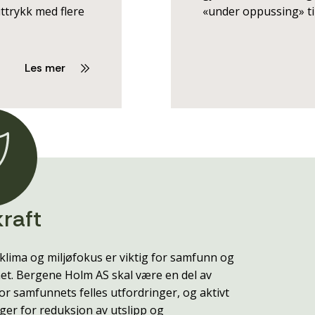
uttrykk med flere
«under oppussing» til
Les mer
raft
klima og miljøfokus er viktig for samfunn og
t. Bergene Holm AS skal være en del av
or samfunnets felles utfordringer, og aktivt
ger for reduksjon av utslipp og