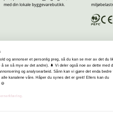
med din lokale byggevarebutikk.
miljøbelast
s
old og annonser et personlig preg, så du kan se mer av det du li
 å se så mye av det andre). 🌲 Vi deler også noe av dette med 
m oss
Hurtiglenker
 annonsering og analysearbeid. Sånn kan vi gjøre det enda bedre 
alle kanalene våre. Håper du synes det er greit! Ellers kan du
be hos oss
Ofte stilte spørsmål
 🍪
takt oss
Eksteriørkolleksjoner
vernerklæring.
skap | Visjon | Årsrapport
Interiørkolleksjoner
Byggeguider