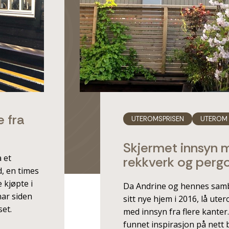
 fra
UTEROMSPRISEN
UTEROM
Skjermet innsyn 
å et
rekkverk og perg
d, en times
 kjøpte i
Da Andrine og hennes sambo
har siden
sitt nye hjem i 2016, lå ut
set.
med innsyn fra flere kanter.
funnet inspirasjon på nett