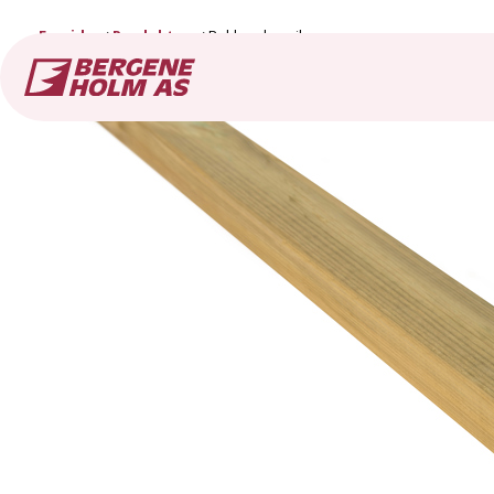
Forside
Produkter
Rekkverksspile