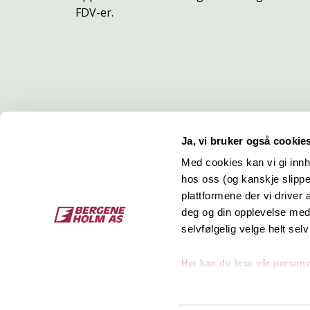
FDV-er.
Ja, vi bruker også cookie
Med cookies kan vi gi innh
hos oss (og kanskje slippe
Kontakt
O
plattformene der vi driver
deg og din opplevelse med 
Bergene Holm AS
Job
selvfølgelig velge helt selv
Tel: +47 33 15 66 66
Kon
Ordre:
ordre@bergeneholm.no
Her kan du lese vår person
Mail:
post@bergeneholm.no
Sel