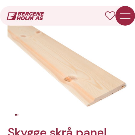
Forside
Produkter
Skygge skrå panel
Skygge skrå panel