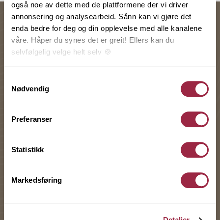
også noe av dette med de plattformene der vi driver
annonsering og analysearbeid. Sånn kan vi gjøre det
enda bedre for deg og din opplevelse med alle kanalene
våre. Håper du synes det er greit! Ellers kan du
selvfølgelig velge helt selv 🍪
Her kan du lese vår personvernerklæring.
Samtykkevalg
Nødvendig
Preferanser
Statistikk
HYTTEPRISEN
HYTTE
Markedsføring
Koselig og funksjonelt
anneks på hytta
Detaljer