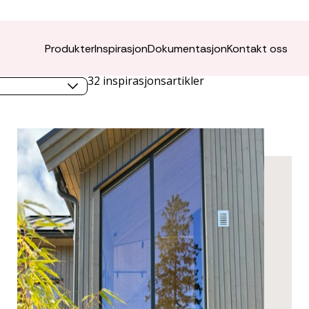
Produkter
Inspirasjon
Dokumentasjon
Kontakt oss
emne
32
inspirasjonsartikler