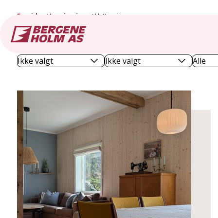
Forside
Inspirasjon
Hytteprisen
Priser
Kategorier
Velg 