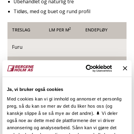
Ubehandlet og naturlig tre
Tidløs, med og buet og rund profil
2
TRESLAG
LM PER M
ENDEPLØY
Furu
NOBB
VARETYPE
21693916
Ja, vi bruker også cookies
Med cookies kan vi gi innhold og annonser et personlig
Produktinformasjon
preg, så du kan se mer av det du liker hos oss (og
kanskje slippe å se så mye av det andre). 🌲 Vi deler
Listverksserien TIDLØS skaper et vakkert, men
også noe av dette med de plattformene der vi driver
samtidig enkelt, uttrykk. Serien er akkurat passe
annonsering og analysearbeid. Sånn kan vi gjøre det
profilert, og nettopp derfor vil Tidløs overleve