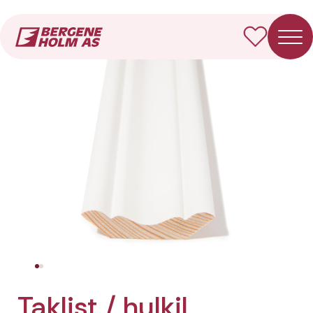
Forside
Produkter
Taklist / hulkil Tradisjon
Taklist / hulkil