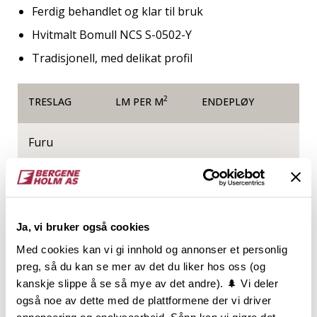
Ferdig behandlet og klar til bruk
Hvitmalt Bomull NCS S-0502-Y
Tradisjonell, med delikat profil
2
TRESLAG
LM PER M
ENDEPLØY
Furu
NOBB
VARETYPE
60767464
Ja, vi bruker også cookies
Med cookies kan vi gi innhold og annonser et personlig
preg, så du kan se mer av det du liker hos oss (og
Produktinformasjon
kanskje slippe å se så mye av det andre). 🌲 Vi deler
også noe av dette med de plattformene der vi driver
Den svakt bølgende profilen til listverksserien