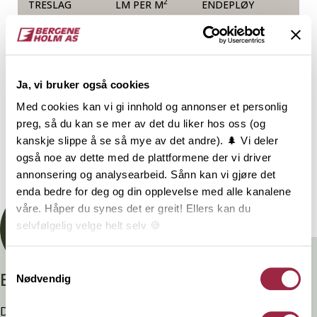
2
TRESLAG
LM PER M
ENDEPLØY
Furu
Ja, vi bruker også cookies
NOBB
VARETYPE
Med cookies kan vi gi innhold og annonser et personlig
preg, så du kan se mer av det du liker hos oss (og
55802123
kanskje slippe å se så mye av det andre). 🌲 Vi deler
også noe av dette med de plattformene der vi driver
Dokumentasjon
annonsering og analysearbeid. Sånn kan vi gjøre det
enda bedre for deg og din opplevelse med alle kanalene
våre. Håper du synes det er greit! Ellers kan du
selvfølgelig velge helt selv 🍪
Her kan du lese vår personvernerklæring.
Samtykkevalg
Branntestet
Nødvendig
Denne kledninger er testet, dokumentert, godkjent og