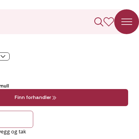
 Rund
mull
Finn forhandler
vegg og tak