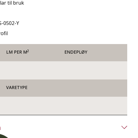
ar til bruk
S-0502-Y
ofil
2
LM PER M
ENDEPLØY
VARETYPE
n