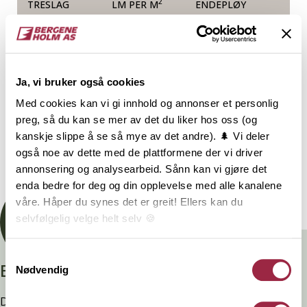
2
TRESLAG
LM PER M
ENDEPLØY
Furu
Ja, vi bruker også cookies
NOBB
VARETYPE
Med cookies kan vi gi innhold og annonser et personlig
preg, så du kan se mer av det du liker hos oss (og
53482134
kanskje slippe å se så mye av det andre). 🌲 Vi deler
også noe av dette med de plattformene der vi driver
Dokumentasjon
annonsering og analysearbeid. Sånn kan vi gjøre det
enda bedre for deg og din opplevelse med alle kanalene
våre. Håper du synes det er greit! Ellers kan du
selvfølgelig velge helt selv 🍪
Her kan du lese vår personvernerklæring.
Samtykkevalg
Branntestet
Nødvendig
Denne kledninger er testet, dokumentert, godkjent og