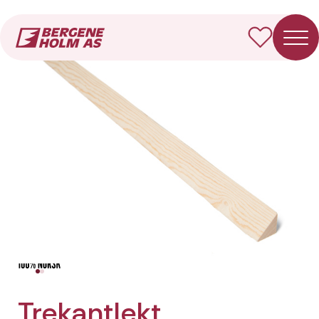
Forside
Produkter
Trekantlekt
Trekantlekt