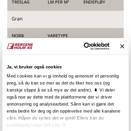
2
TRESLAG
LM PER M
ENDEPLØY
Gran
NOBB
VARETYPE
23259948
Ja, vi bruker også cookies
Produktinformasjon
Med cookies kan vi gi innhold og annonser et personlig
preg, så du kan se mer av det du liker hos oss (og
23x23 mm trekantlekt er laget av gran/furu og
kanskje slippe å se så mye av det andre). 🌲 Vi deler
produseres som oftest i en kombinasjon av høvling
også noe av dette med de plattformene der vi driver
og kløving. Trekantlekt benyttes som oftest under
annonsering og analysearbeid. Sånn kan vi gjøre det
takpapp og takshingel ved overgang mellom tak og
enda bedre for deg og din opplevelse med alle kanalene
vindski. Trekantlekt fås også i dimensjon 48x48 mm.
våre. Håper du synes det er greit! Ellers kan du
selvfølgelig velge helt selv 🍪