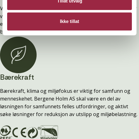
Tillat utvalg
Vi selger ingen varer direkte til privatpersoner. Alt salg går
via byggevarehandelen. Har du spørsmål om pris, produkt
Ikke tillat
eller tilgjengelighet, ta kontakt med din lokale
byggevarebutikk.
Bærekraft
Bærekraft, klima og miljøfokus er viktig for samfunn og
menneskehet. Bergene Holm AS skal være en del av
løsningen for samfunnets felles utfordringer, og aktivt
søke løsninger for reduksjon av utslipp og miljøbelastning.