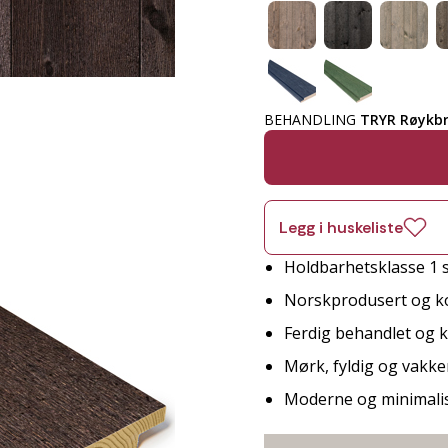
BEHANDLING
TRYR Røykb
Legg i huskeliste
Holdbarhetsklasse 1 s
Norskprodusert og ko
Ferdig behandlet og kl
Mørk, fyldig og vakk
Moderne og minimalist