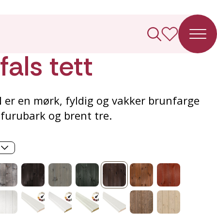
ledning
als tett
er en mørk, fyldig og vakker brunfarge
 furubark og brent tre.