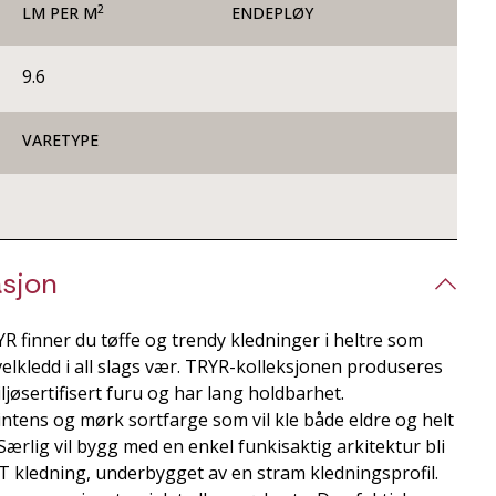
2
LM PER M
ENDEPLØY
9.6
VARETYPE
sjon
R finner du tøffe og trendy kledninger i heltre som
velkledd i all slags vær. TRYR-kolleksjonen produseres
ljøsertifisert furu og har lang holdbarhet.
ntens og mørk sortfarge som vil kle både eldre og helt
ærlig vil bygg med en enkel funkisaktig arkitektur bli
kledning, underbygget av en stram kledningsprofil.