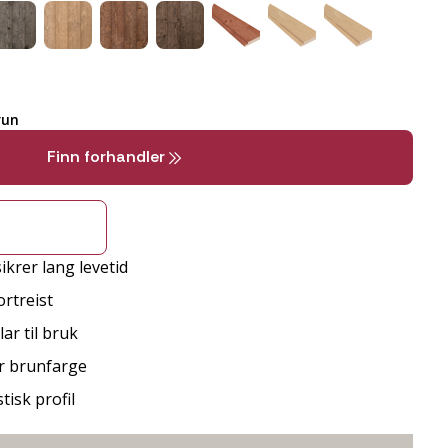
run
Finn forhandler
ikrer lang levetid
rtreist
ar til bruk
er brunfarge
isk profil