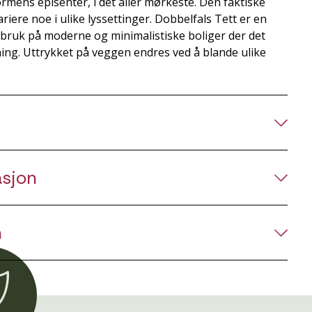
mens episenter, i det aller mørkeste. Den faktiske
riere noe i ulike lyssettinger. Dobbelfals Tett er en
il bruk på moderne og minimalistiske boliger der det
ing. Uttrykket på veggen endres ved å blande ulike
asjon
n