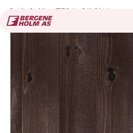
Forside
Produkter
TRYR Kledning Dobbelfals tett