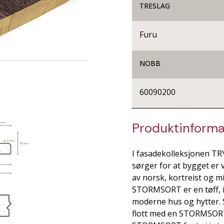
TRESLAG
Furu
NOBB
60090200
Produktinforma
I fasadekolleksjonen TRY
sørger for at bygget er 
av norsk, kortreist og mi
STORMSORT er en tøff, i
moderne hus og hytter. S
flott med en STORMSORT 