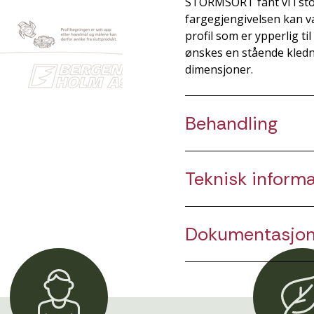
STORMSORT fant vi i stor
fargegjengivelsen kan va
profil som er ypperlig t
ønskes en stående kledn
dimensjoner.
Behandling
Teknisk inform
Dokumentasjo