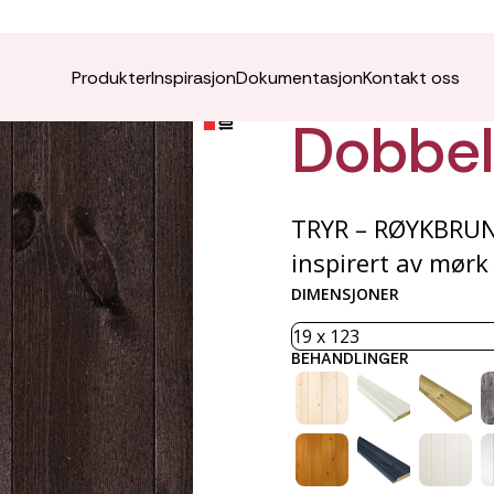
TRYR K
Produkter
Inspirasjon
Dokumentasjon
Kontakt oss
Dobbelf
TRYR – RØYKBRUN 
inspirert av mørk
DIMENSJONER
BEHANDLINGER