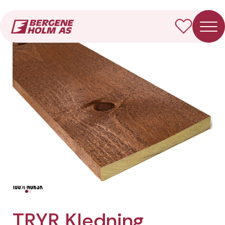
Forside
Produkter
TRYR Kledning Rektangulær
TRYR Kledning