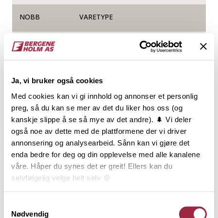
NOBB
VARETYPE
60025419
Produktinformasjon
Ja, vi bruker også cookies
Med cookies kan vi gi innhold og annonser et personlig
I fasadekolleksjonen TRYR finner du tøffe og trendy
preg, så du kan se mer av det du liker hos oss (og
kledninger i heltre som sørger for at bygget er
kanskje slippe å se så mye av det andre). 🌲 Vi deler
velkledd i all slags vær. TRYR-kolleksjonen
også noe av dette med de plattformene der vi driver
produseres av norsk, kortreist og miljøsertifisert
annonsering og analysearbeid. Sånn kan vi gjøre det
furu og har lang holdbarhet. SOLBRUN er en varm
enda bedre for deg og din opplevelse med alle kanalene
nøtteaktig brunfarge med en gyllen lød. En kledning
våre. Håper du synes det er greit! Ellers kan du
med SOLBRUN vil begeistre alle som ønsker et bygg
selvfølgelig velge helt selv 🍪
i en tydelig og varm brunfarge. Det var enkelt å finne
inspirasjon til SOLBRUN blant naturens egne
Her kan du lese vår personvernerklæring.
Samtykkevalg
brunfarger og legge til et solkyss. Den faktiske
Nødvendig