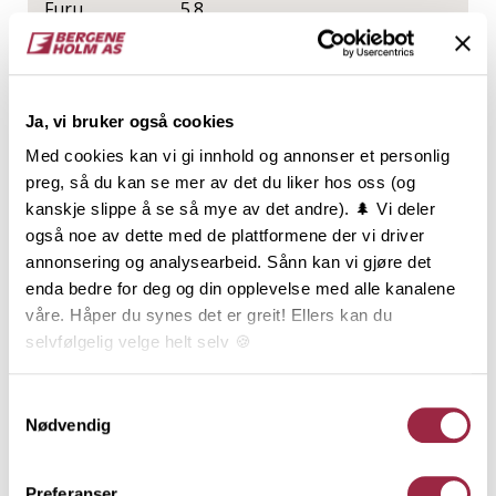
Furu
5.8
NOBB
VARETYPE
Ja, vi bruker også cookies
41024480
Med cookies kan vi gi innhold og annonser et personlig
preg, så du kan se mer av det du liker hos oss (og
Produktinformasjon
kanskje slippe å se så mye av det andre). 🌲 Vi deler
også noe av dette med de plattformene der vi driver
annonsering og analysearbeid. Sånn kan vi gjøre det
Rektangulær kledning, ofte kalt
enda bedre for deg og din opplevelse med alle kanalene
tømmermannskledning, har en utbredt tradisjon, og
våre. Håper du synes det er greit! Ellers kan du
er den klart vanligste kledningstypen i Norge.
selvfølgelig velge helt selv 🍪
Kledningen monteres som over- og underligger. Den
rette og enkle formen, og de mange dimensjonene,
gir Rektangulær kledning et mangfold av
Her kan du lese vår personvernerklæring.
Samtykkevalg
kombinasjonsmuligheter. Den er i sin enkelhet også
Nødvendig
anvendelig til mye mer enn kledning: Belistning,
hjørnekasser, vindskier og andre bygningsdeler
Preferanser