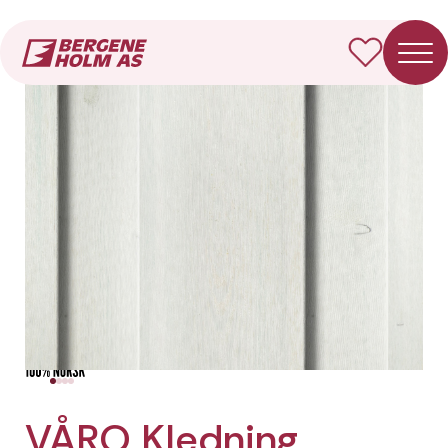
Forside
Produkter
VÅRO Kledning Rektangulær
VÅRO Kledning