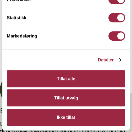
utenfor huset som eks. rekkverk og gjerder.
Statistikk
Behandling
Markedsføring
Teknisk informasjon
Detaljer
Dokumentasjon
Tillat alle
Tillat utvalg
Branntestet
Ikke tillat
Denne kledninger er testet, dokumentert, godkjent og
tilfredsstiller preakseptert ytelse for brann (D-s2,d0) ved