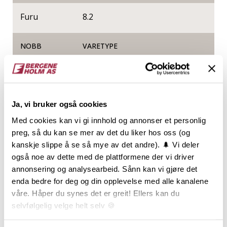
Furu
8.2
NOBB
VARETYPE
60025514
Ja, vi bruker også cookies
Produktinformasjon
Med cookies kan vi gi innhold og annonser et personlig
preg, så du kan se mer av det du liker hos oss (og
I fasadekolleksjonen TRYR finner du tøffe og trendy
kanskje slippe å se så mye av det andre). 🌲 Vi deler
kledninger i heltre som sørger for at bygget er
også noe av dette med de plattformene der vi driver
velkledd i all slags vær. TRYR-kolleksjonen
annonsering og analysearbeid. Sånn kan vi gjøre det
produseres av norsk, kortreist og miljøsertifisert
enda bedre for deg og din opplevelse med alle kanalene
furu og har lang holdbarhet. STORMSORT er en tøff,
våre. Håper du synes det er greit! Ellers kan du
intens og mørk sortfarge som vil kle både eldre og
selvfølgelig velge helt selv 🍪
helt moderne hus og hytter. Særlig vil bygg med en
enkel funkisaktig arkitektur bli flott med en