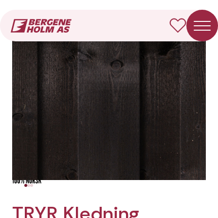
Forside
Produkter
TRYR Kledning Rektangulær
TRYR Kledning