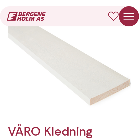
Forside
Produkter
VÅRO Kledning Rektangulær
VÅRO Kledning