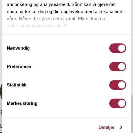
annonsering og analysearbeid. Sånn kan vi gjøre det
enda bedre for deg og din opplevelse med alle kanalene
Gran
8.2
våre. Håper du synes det er greit! Ellers kan du
selvfølgelig velge helt selv 🍪
NOBB
VARETYPE
Her kan du lese vår personvernerklæring.
Samtykkevalg
60671686
Nødvendig
Preferanser
Dokumentasjon
Statistikk
Markedsføring
Branntestet
Denne kledninger er testet, dokumentert, godkjent og
Detaljer