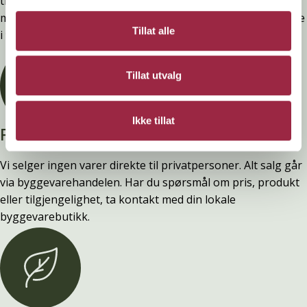
tilfredsstiller preakseptert ytelse for brann (D-s2,d0) ved
montering. Ytelsen opprettholdes ved å følge anvisningene
Tillat alle
i våre FDV-er.
Tillat utvalg
Ikke tillat
Privatperson?
Vi selger ingen varer direkte til privatpersoner. Alt salg går
via byggevarehandelen. Har du spørsmål om pris, produkt
eller tilgjengelighet, ta kontakt med din lokale
byggevarebutikk.