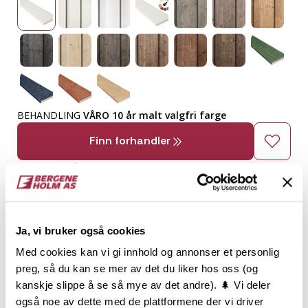
BEHANDLING
VÅRO 10 år malt valgfri farge
Finn forhandler
3-sidig råtebehandling og 2 toppstrøk
Ferdig til bruk, etterbehandles innen 10 år
Norskprodusert og kortreist
Ja, vi bruker også cookies
Grunnet og malt med 10 års systembehandling
Med cookies kan vi gi innhold og annonser et personlig
Enkel profil med mange variasjonsmuligheter
preg, så du kan se mer av det du liker hos oss (og
kanskje slippe å se så mye av det andre). 🌲 Vi deler
2
TRESLAG
LM PER M
ENDEPLØY
også noe av dette med de plattformene der vi driver