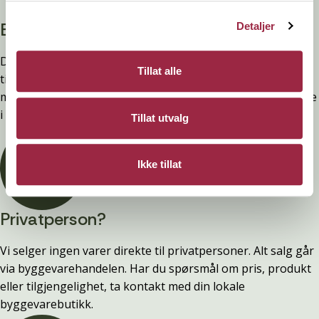
Branntestet
Detaljer
Denne kledninger er testet, dokumentert, godkjent og
Tillat alle
tilfredsstiller preakseptert ytelse for brann (D-s2,d0) ved
montering. Ytelsen opprettholdes ved å følge anvisningene
i våre FDV-er.
Tillat utvalg
Ikke tillat
Privatperson?
Vi selger ingen varer direkte til privatpersoner. Alt salg går
via byggevarehandelen. Har du spørsmål om pris, produkt
eller tilgjengelighet, ta kontakt med din lokale
byggevarebutikk.