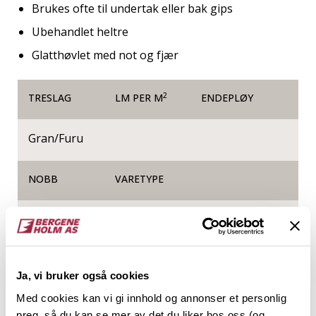
Brukes ofte til undertak eller bak gips
Ubehandlet heltre
Glatthøvlet med not og fjær
2
TRESLAG
LM PER M
ENDEPLØY
Gran/Furu
NOBB
VARETYPE
54183776
Produktinformasjon
Ja, vi bruker også cookies
Med cookies kan vi gi innhold og annonser et personlig
Underpanel, ofte kalt Rupanel, er det mest
preg, så du kan se mer av det du liker hos oss (og