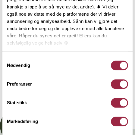
tradisjonelle produktet brukt som undertak i Norge,
kanskje slippe å se så mye av det andre). 🌲 Vi deler
spesielt der taket skal dekkes med shingel eller
også noe av dette med de plattformene der vi driver
papp. Det er enkelt å legge og gir et godt og stabilt
annonsering og analysearbeid. Sånn kan vi gjøre det
tak. Underpanel er produsert av gran/furu som er
enda bedre for deg og din opplevelse med alle kanalene
høvlet med not og fjær med endepløying for skjøting
våre. Håper du synes det er greit! Ellers kan du
uavhengig av spkerslag. Underpanel benyttes i
selvfølgelig velge helt selv 🍪
hovedsak til undertak, men kan også benyttes til
undergulv eller som veggpanel dersom man ønsker
Her kan du lese vår personvernerklæring.
et rom med røffere preg, eller behøver underlag for
Samtykkevalg
Nødvendig
gips på vegger som skal flislegges. Underpanel få i
dimensjon 12x120, 15x120, 15x145, 18x120, 18x145,
21x120 og 21x145 mm.
Preferanser
Dokumentasjon
Statistikk
Markedsføring