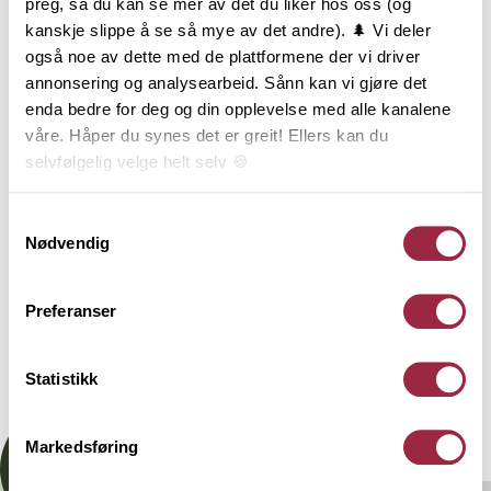
preg, så du kan se mer av det du liker hos oss (og
produkt. Her er det ingen skjøter, biter eller
kanskje slippe å se så mye av det andre). 🌲 Vi deler
limstoffer – kun naturlig ”hel ved”. Siden heltre-
også noe av dette med de plattformene der vi driver
utforinger har samme naturlige vedstruktur i hele
annonsering og analysearbeid. Sånn kan vi gjøre det
lengden, egner de seg spesielt godt i bygg som
enda bedre for deg og din opplevelse med alle kanalene
ønsker ubehandlet, beiset eller transparente farger
våre. Håper du synes det er greit! Ellers kan du
på foringene.
selvfølgelig velge helt selv 🍪
Her kan du lese vår personvernerklæring.
Samtykkevalg
Behandling
Nødvendig
Teknisk informasjon
Preferanser
Statistikk
Dokumentasjon
Markedsføring