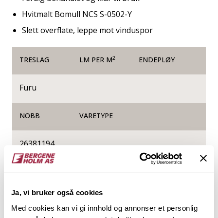
Hvitmalt Bomull NCS S-0502-Y
Slett overflate, leppe mot vinduspor
2
TRESLAG
LM PER M
ENDEPLØY
Furu
NOBB
VARETYPE
26381194
Produktinformasjon
Ja, vi bruker også cookies
Utforinger av heltre er produsert av det fineste
Med cookies kan vi gi innhold og annonser et personlig
listverksråstoffet, og er i prinsippet er et kvistfritt