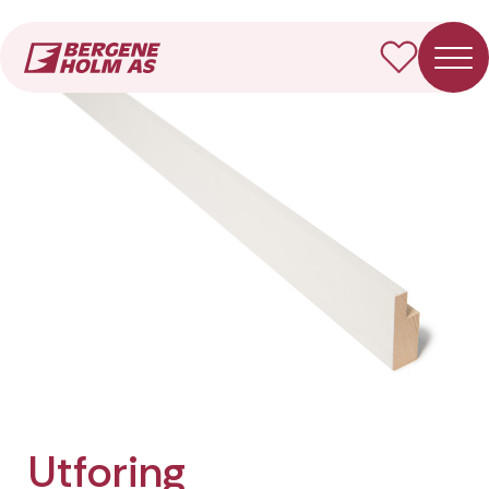
Forside
Produkter
Utforing
Utforing