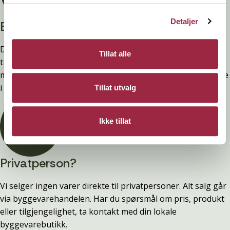
Detaljer
Branntestet
Denne kledninger er testet, dokumentert, godkjent og
Tillat alle
tilfredsstiller preakseptert ytelse for brann (D-s2,d0) ved
montering. Ytelsen opprettholdes ved å følge anvisningene
i våre FDV-er.
Tillat utvalg
Ikke tillat
Privatperson?
Vi selger ingen varer direkte til privatpersoner. Alt salg går
via byggevarehandelen. Har du spørsmål om pris, produkt
eller tilgjengelighet, ta kontakt med din lokale
byggevarebutikk.