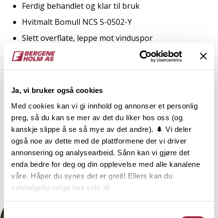
Ferdig behandlet og klar til bruk
Hvitmalt Bomull NCS S-0502-Y
Slett overflate, leppe mot vinduspor
2
TRESLAG
LM PER M
ENDEPLØY
Ja, vi bruker også cookies
Furu
Med cookies kan vi gi innhold og annonser et personlig
preg, så du kan se mer av det du liker hos oss (og
NOBB
VARETYPE
kanskje slippe å se så mye av det andre). 🌲 Vi deler
også noe av dette med de plattformene der vi driver
53469723
annonsering og analysearbeid. Sånn kan vi gjøre det
enda bedre for deg og din opplevelse med alle kanalene
våre. Håper du synes det er greit! Ellers kan du
Dokumentasjon
selvfølgelig velge helt selv 🍪
Her kan du lese vår personvernerklæring.
Samtykkevalg