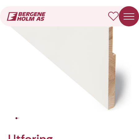
Forside
Produkter
Utforing
Utforing