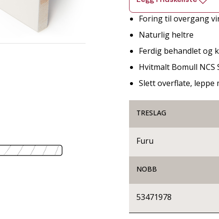
Foring til overgang v
Naturlig heltre
Ferdig behandlet og kl
Hvitmalt Bomull NCS 
Slett overflate, lepp
TRESLAG
Furu
NOBB
53471978