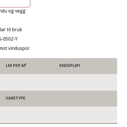
indu og vegg
ar til bruk
S-0502-Y
e mot vinduspor
2
LM PER M
ENDEPLØY
VARETYPE