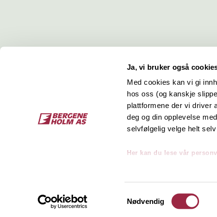
Ja, vi bruker også cookie
Med cookies kan vi gi innh
hos oss (og kanskje slippe
Kontakt
O
plattformene der vi driver
deg og din opplevelse med 
Bergene Holm AS
Job
selvfølgelig velge helt selv
Tel: +47 33 15 66 66
Kon
Ordre:
ordre@bergeneholm.no
Her kan du lese vår person
Mail:
post@bergeneholm.no
Sel
Org: NO 812 750 062
Samtykkevalg
Nødvendig
Copyright på alt innhold og bilder tilhører Bergene H