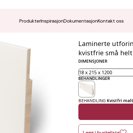
Utforin
Produkter
Inspirasjon
Dokumentasjon
Kontakt oss
Laminerte utforin
kvistfrie små hel
DIMENSJONER
BEHANDLINGER
BEHANDLING
Kvistfri mal
Legg i huskeliste