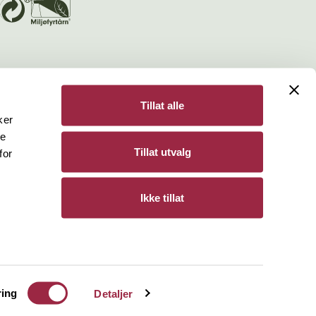
Tillat alle
ker
de
Bergene Holm
Tillat utvalg
for
Personvern
Ikke tillat
ring
Detaljer
 til.