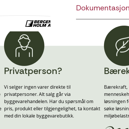
Dokumentasjo
Privatperson?
Bærek
Vi selger ingen varer direkte til
Bærekraft, 
e
privatpersoner. Alt salg går via
menneskehe
byggevarehandelen. Har du spørsmål om
løsningen f
e
pris, produkt eller tilgjengelighet, ta kontakt
søke løsnin
med din lokale byggevarebutikk.
miljøbelast