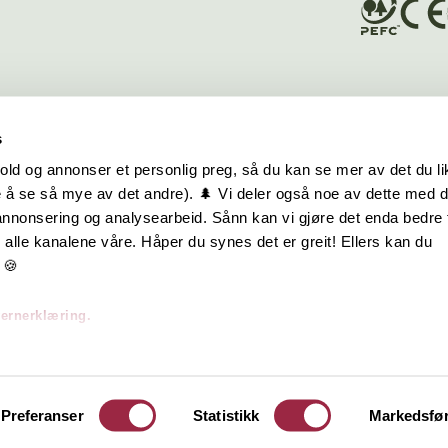
s
old og annonser et personlig preg, så du kan se mer av det du li
 å se så mye av det andre). 🌲 Vi deler også noe av dette med 
m oss
Hurtiglenker
 annonsering og analysearbeid. Sånn kan vi gjøre det enda bedre 
alle kanalene våre. Håper du synes det er greit! Ellers kan du
be hos oss
Ofte stilte spørsmål
 🍪
takt oss
Eksteriørkolleksjoner
vernerklæring.
skap | Visjon | Årsrapport
Interiørkolleksjoner
Byggeguider
Preferanser
Statistikk
Markedsfø
olm AS. Bergene Holm AS har ikke ansvar for innhold på sider det linkes