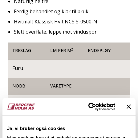
Naturlig heltre
Ferdig behandlet og klar til bruk
Hvitmalt Klassisk Hvit NCS S-0500-N
Slett overflate, leppe mot vinduspor
2
TRESLAG
LM PER M
ENDEPLØY
Furu
NOBB
VARETYPE
54074595
Produktinformasjon
Ja, vi bruker også cookies
Med cookies kan vi gi innhold og annonser et personlig