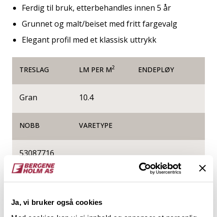
Ferdig til bruk, etterbehandles innen 5 år
Grunnet og malt/beiset med fritt fargevalg
Elegant profil med et klassisk uttrykk
2
TRESLAG
LM PER M
ENDEPLØY
Gran
10.4
NOBB
VARETYPE
53087716
Produktinformasjon
Ja, vi bruker også cookies
Barokk ligner Rektangulær kledning, men har en