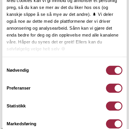
Med cookies kan vi gi innhold og annonser et personlig
staff på begge sider av bordet som gir en elegant og
preg, så du kan se mer av det du liker hos oss (og
tidløs kledning som passer til mange boligstiler.
kanskje slippe å se så mye av det andre). 🌲 Vi deler
Barokk monteres stående som overligger og med en
også noe av dette med de plattformene der vi driver
Rektangulær kledning som underligger. Huset vil få
annonsering og analysearbeid. Sånn kan vi gjøre det
ulik karakter om du velger smal eller bred Barokk.
enda bedre for deg og din opplevelse med alle kanalene
Overliggerne finnes i 73 mm og 148 mm bredde, og
våre. Håper du synes det er greit! Ellers kan du
leveres i flere typer behandlinger. Bruken av smal
selvfølgelig velge helt selv 🍪
Barokk betegnes ofte som lektekledning.
Her kan du lese vår personvernerklæring.
Samtykkevalg
Nødvendig
Behandling
Preferanser
Teknisk informasjon
Statistikk
Dokumentasjon
Markedsføring