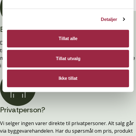
Detaljer
Branntestet
Tillat alle
Denne kledninger er testet, dokumentert, godkjent og
tilfredsstiller preakseptert ytelse for brann (D-s2,d0) ved
montering. Ytelsen opprettholdes ved å følge anvisningene
Tillat utvalg
i våre FDV-er.
Ikke tillat
Privatperson?
Vi selger ingen varer direkte til privatpersoner. Alt salg går
via byggevarehandelen. Har du spørsmål om pris, produkt