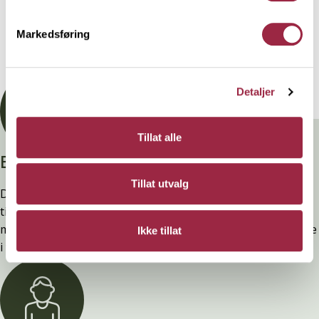
Teknisk informasjon
Markedsføring
Dokumentasjon
Detaljer
Tillat alle
Branntestet
Tillat utvalg
Denne kledninger er testet, dokumentert, godkjent og
tilfredsstiller preakseptert ytelse for brann (D-s2,d0) ved
montering. Ytelsen opprettholdes ved å følge anvisningene
Ikke tillat
i våre FDV-er.