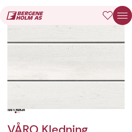
Forside
Produkter
VÅRO Kledning Dobbelfals 28° (gammel)
VÅRO Kledning