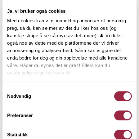
Ja, vi bruker også cookies
Produktinformasjon
Med cookies kan vi gi innhold og annonser et personlig
preg, så du kan se mer av det du liker hos oss (og
Dobbelfals Gammel, ofte også kalt Dobbelfals 28
kanskje slippe å se så mye av det andre). 🌲 Vi deler
grader, har sitt utspring fra Vestlandet, men
også noe av dette med de plattformene der vi driver
benyttes i dag over hele landet. Dobbelfals Gammel
annonsering og analysearbeid. Sånn kan vi gjøre det
er en stilfull og teknisk god profil som passer til
enda bedre for deg og din opplevelse med alle kanalene
mange typer hus, og den er en av de mest solgte
våre. Håper du synes det er greit! Ellers kan du
kledningene i Norge. Dobbelfals Gammel kan
selvfølgelig velge helt selv 🍪
monteres både stående og liggende, men er mest
brukt liggende. Finnes i 123 mm, 148 mm og 173 mm
Her kan du lese vår personvernerklæring.
Samtykkevalg
bredde.
Nødvendig
Preferanser
Behandling
Statistikk