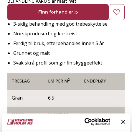
BEHANDLING
VÅRO 5 år malt hvit
Finn forhandler
3-sidig behandling med god trebeskyttelse
Norskprodusert og kortreist
Ferdig til bruk, etterbehandles innen 5 år
Grunnet og malt
Svak skrå profil som gir fin skyggeeffekt
2
TRESLAG
LM PER M
ENDEPLØY
Gran
6.5
NOBB
VARETYPE
50508254