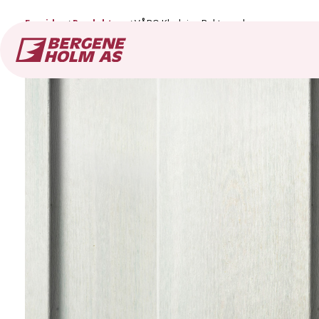
Forside
Produkter
VÅRO Kledning Rektangulær