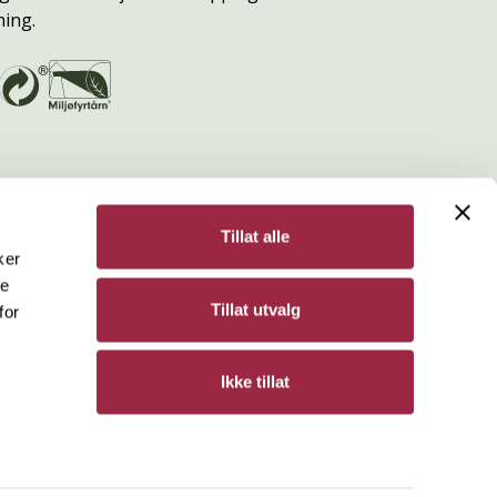
ning.
Tillat alle
ker
de
Bergene Holm
Tillat utvalg
for
Personvern
Ikke tillat