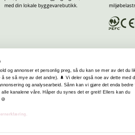
med din lokale byggevarebutikk.
miljøbelast
s
old og annonser et personlig preg, så du kan se mer av det du li
 å se så mye av det andre). 🌲 Vi deler også noe av dette med 
m oss
Hurtiglenker
 annonsering og analysearbeid. Sånn kan vi gjøre det enda bedre 
alle kanalene våre. Håper du synes det er greit! Ellers kan du
be hos oss
Ofte stilte spørsmål
 🍪
takt oss
Eksteriørkolleksjoner
vernerklæring.
skap | Visjon | Årsrapport
Interiørkolleksjoner
Byggeguider