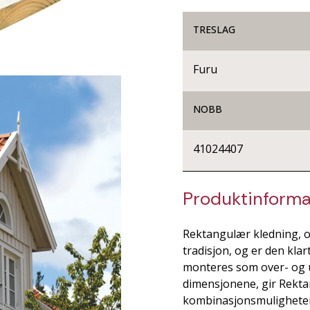
TRESLAG
Furu
NOBB
41024407
Produktinforma
Rektangulær kledning, o
tradisjon, og er den kla
monteres som over- og u
dimensjonene, gir Rekta
kombinasjonsmuligheter.