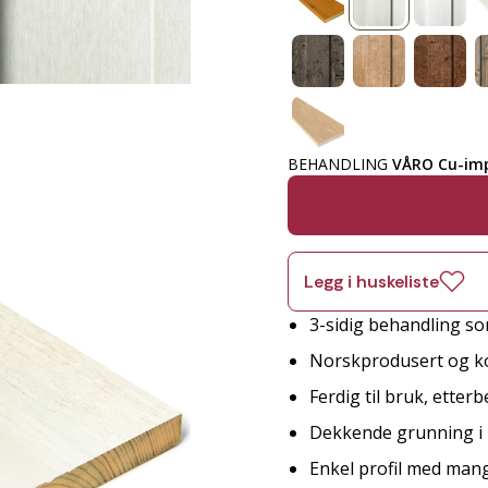
BEHANDLING
VÅRO Cu-imp
Legg i huskeliste
3-sidig behandling so
Norskprodusert og ko
Ferdig til bruk, etter
Dekkende grunning i 
Enkel profil med man