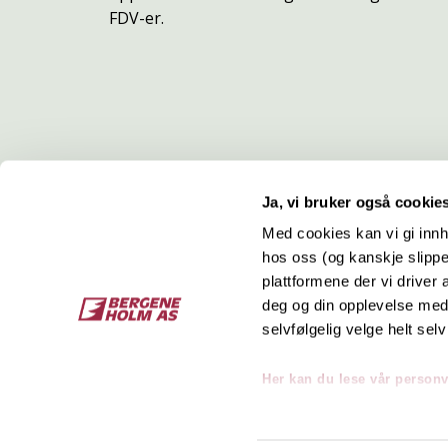
FDV-er.
Ja, vi bruker også cookie
Med cookies kan vi gi innh
hos oss (og kanskje slippe
Kontakt
O
plattformene der vi driver
deg og din opplevelse med 
Bergene Holm AS
Job
selvfølgelig velge helt selv
Tel: +47 33 15 66 66
Kon
Ordre:
ordre@bergeneholm.no
Her kan du lese vår person
Mail:
post@bergeneholm.no
Sel