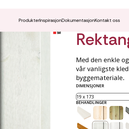
VÅRO K
Produkter
Inspirasjon
Dokumentasjon
Kontakt oss
Rektan
Med den enkle og
vår vanligste kled
byggemateriale.
DIMENSJONER
BEHANDLINGER