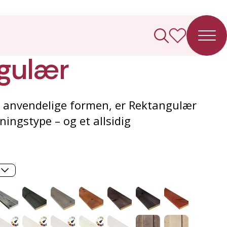
ledning
gulær
 anvendelige formen, er Rektangulær
ningstype – og et allsidig