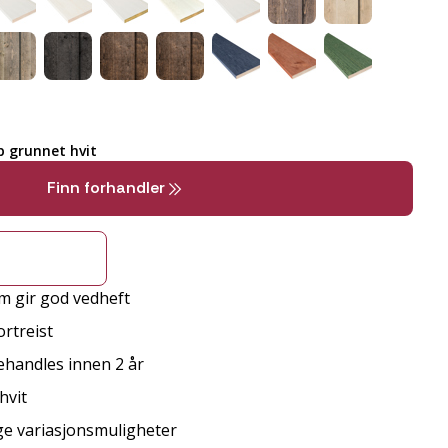
 grunnet hvit
Finn forhandler
m gir god vedheft
rtreist
behandles innen 2 år
hvit
ge variasjonsmuligheter