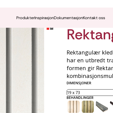
VÅRO K
Produkter
Inspirasjon
Dokumentasjon
Kontakt oss
Rektan
Rektangulær kled
har en utbredt tr
formen gir Rekta
kombinasjonsmul
DIMENSJONER
BEHANDLINGER