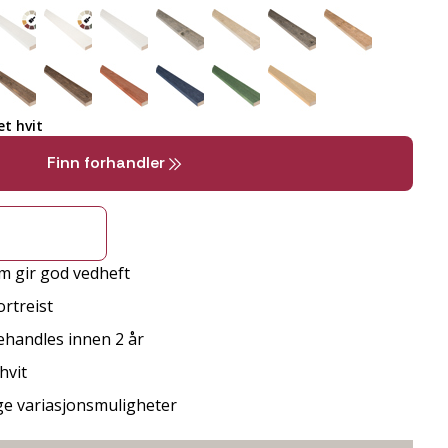
t hvit
Finn forhandler
m gir god vedheft
rtreist
behandles innen 2 år
hvit
ge variasjonsmuligheter