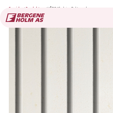
Forside
Produkter
VÅRO Kledning Rektangulær