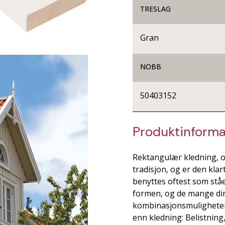
TRESLAG
Gran
NOBB
50403152
Produktinforma
Rektangulær kledning, o
tradisjon, og er den kla
benyttes oftest som stå
formen, og de mange di
kombinasjonsmuligheter.
enn kledning: Belistning