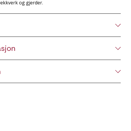
rekkverk og gjerder.
asjon
n