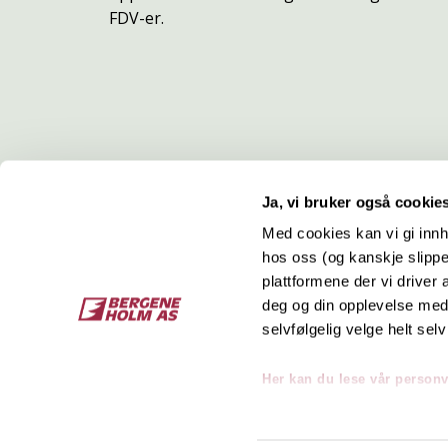
FDV-er.
Ja, vi bruker også cookie
Med cookies kan vi gi innh
hos oss (og kanskje slippe
Kontakt
O
plattformene der vi driver
deg og din opplevelse med 
Bergene Holm AS
Job
selvfølgelig velge helt selv
Tel: +47 33 15 66 66
Kon
Ordre:
ordre@bergeneholm.no
Her kan du lese vår person
Mail:
post@bergeneholm.no
Sel