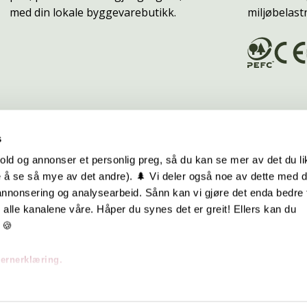
med din lokale byggevarebutikk.
miljøbelast
s
old og annonser et personlig preg, så du kan se mer av det du li
 å se så mye av det andre). 🌲 Vi deler også noe av dette med 
m oss
Hurtiglenker
 annonsering og analysearbeid. Sånn kan vi gjøre det enda bedre 
alle kanalene våre. Håper du synes det er greit! Ellers kan du
be hos oss
Ofte stilte spørsmål
 🍪
takt oss
Eksteriørkolleksjoner
vernerklæring.
skap | Visjon | Årsrapport
Interiørkolleksjoner
Byggeguider