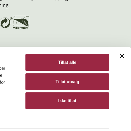
ning.
Tillat alle
ker
de
Bergene Holm
Tillat utvalg
for
Personvern
Ikke tillat