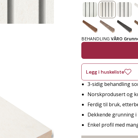
BEHANDLING
VÅRO Grunne
Legg i huskeliste
3-sidig behandling so
Norskprodusert og ko
Ferdig til bruk, etter
Dekkende grunning i 
Enkel profil med man