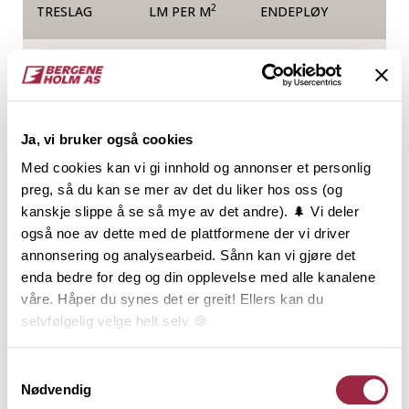
2
TRESLAG
LM PER M
ENDEPLØY
Gran
13.7
NOBB
VARETYPE
Ja, vi bruker også cookies
50403235
Med cookies kan vi gi innhold og annonser et personlig
preg, så du kan se mer av det du liker hos oss (og
kanskje slippe å se så mye av det andre). 🌲 Vi deler
Produktinformasjon
også noe av dette med de plattformene der vi driver
annonsering og analysearbeid. Sånn kan vi gjøre det
Rektangulær kledning, ofte kalt
enda bedre for deg og din opplevelse med alle kanalene
tømmermannskledning, har en utbredt tradisjon, og
våre. Håper du synes det er greit! Ellers kan du
er den klart vanligste kledningstypen i Norge.
selvfølgelig velge helt selv 🍪
Kledningen benyttes oftest som stående over- og
underligger, men den rette og enkle formen, og de
Her kan du lese vår personvernerklæring.
Samtykkevalg
mange dimensjonene, gir Rektangulær kledning et
Nødvendig
mangfold av kombinasjonsmuligheter. Den er i sin