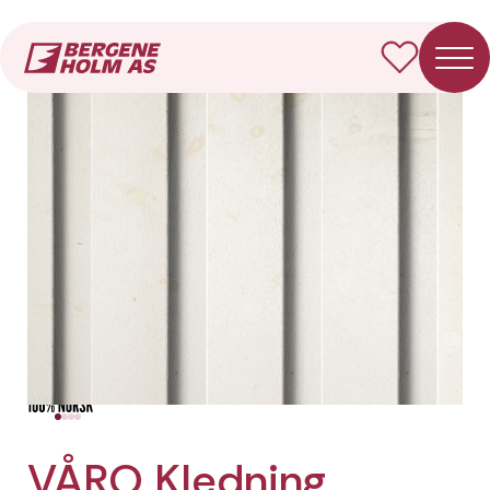
Forside
Produkter
VÅRO Kledning Rektangulær
VÅRO Kledning