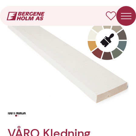
Forside
Produkter
VÅRO Kledning Rektangulær
VÅRO Kledning