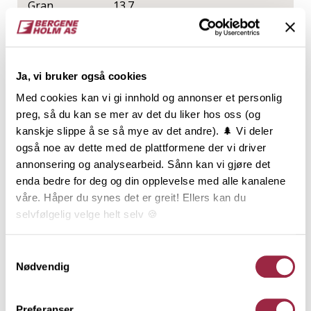
Gran
13.7
NOBB
VARETYPE
Ja, vi bruker også cookies
53086857
Med cookies kan vi gi innhold og annonser et personlig
preg, så du kan se mer av det du liker hos oss (og
Produktinformasjon
kanskje slippe å se så mye av det andre). 🌲 Vi deler
også noe av dette med de plattformene der vi driver
annonsering og analysearbeid. Sånn kan vi gjøre det
Rektangulær kledning, ofte kalt
enda bedre for deg og din opplevelse med alle kanalene
tømmermannskledning, har en utbredt tradisjon, og
våre. Håper du synes det er greit! Ellers kan du
er den klart vanligste kledningstypen i Norge.
selvfølgelig velge helt selv 🍪
Kledningen monteres som over- og underligger. Den
rette og enkle formen, og de mange dimensjonene,
gir Rektangulær kledning et mangfold av
Her kan du lese vår personvernerklæring.
Samtykkevalg
kombinasjonsmuligheter. Den er i sin enkelhet også
Nødvendig
anvendelig til mye mer enn kledning: Belistning,
hjørnekasser, vindskier og andre bygningsdeler
Preferanser