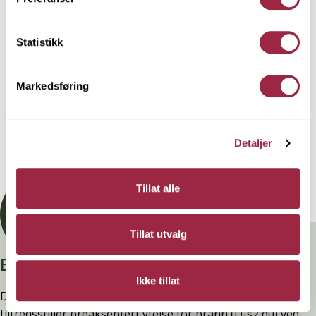
utenfor huset som eks. rekkverk og gjerder.
Statistikk
Behandling
Markedsføring
Teknisk informasjon
Detaljer
Dokumentasjon
Tillat alle
Tillat utvalg
Branntestet
Ikke tillat
Denne kledninger er testet, dokumentert, godkjent og
tilfredsstiller preakseptert ytelse for brann (D-s2,d0) ved