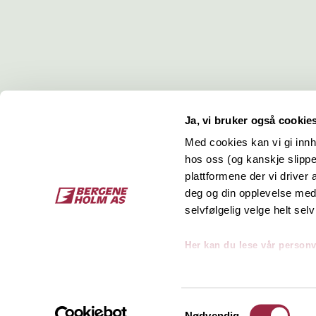
Ja, vi bruker også cookie
Med cookies kan vi gi innh
hos oss (og kanskje slippe
Kontakt
O
plattformene der vi driver
deg og din opplevelse med 
Bergene Holm AS
Job
selvfølgelig velge helt selv
Tel: +47 33 15 66 66
Kon
Ordre:
ordre@bergeneholm.no
Her kan du lese vår person
Mail:
post@bergeneholm.no
Sel
Org: NO 812 750 062
Samtykkevalg
Nødvendig