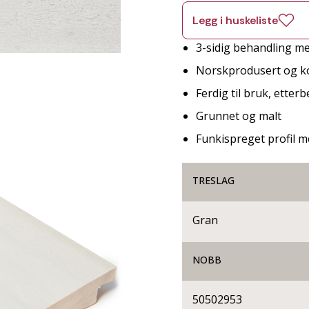
Legg i huskeliste
3-sidig behandling me
Norskprodusert og ko
Ferdig til bruk, etter
Grunnet og malt
Funkispreget profil m
TRESLAG
Gran
NOBB
50502953