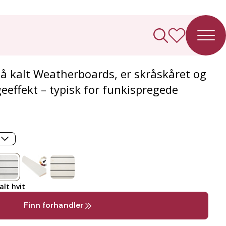
ledning Skrå
å kalt Weatherboards, er skråskåret og
eeffekt – typisk for funkispregede
lt hvit
Finn forhandler