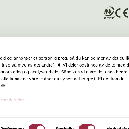
s
old og annonser et personlig preg, så du kan se mer av det du li
 å se så mye av det andre). 🌲 Vi deler også noe av dette med 
m oss
Hurtiglenker
 annonsering og analysearbeid. Sånn kan vi gjøre det enda bedre 
alle kanalene våre. Håper du synes det er greit! Ellers kan du
be hos oss
Ofte stilte spørsmål
 🍪
takt oss
Eksteriørkolleksjoner
vernerklæring.
skap | Visjon | Årsrapport
Interiørkolleksjoner
Byggeguider
Preferanser
Statistikk
Markedsfø