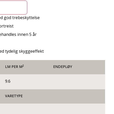
d god trebeskyttelse
rtreist
behandles innen 5 år
ed tydelig skyggeeffekt
2
LM PER M
ENDEPLØY
9.6
VARETYPE