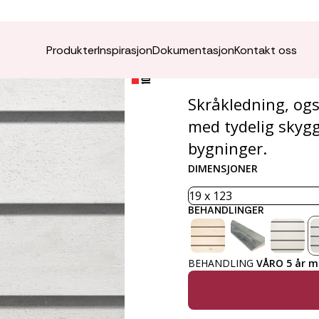
VÅRO K
Produkter
Inspirasjon
Dokumentasjon
Kontakt oss
Skråkledning, ogs
med tydelig skygg
bygninger.
DIMENSJONER
BEHANDLINGER
BEHANDLING
VÅRO 5 år ma