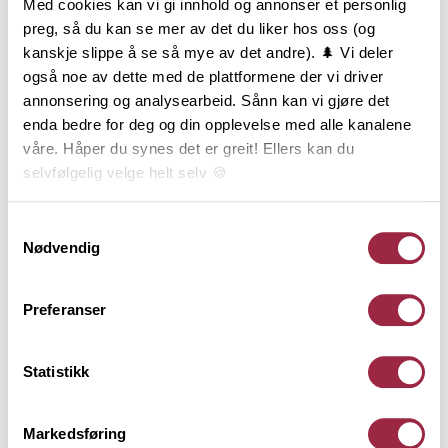
Med cookies kan vi gi innhold og annonser et personlig
Skygge Skrå er en anvendelig kledning som ofte
preg, så du kan se mer av det du liker hos oss (og
benyttes under takutstikk, på mindre bygg og
kanskje slippe å se så mye av det andre). 🌲 Vi deler
liknende. Skygge Skrå har en flat forside med en liten
også noe av dette med de plattformene der vi driver
skrå (fas) på hver side. Den brede skyggeflaten
annonsering og analysearbeid. Sånn kan vi gjøre det
mellom bordene gir en tydelig skyggeeffekt. Skygge
enda bedre for deg og din opplevelse med alle kanalene
Skrå er falset og kan monteres både stående og
våre. Håper du synes det er greit! Ellers kan du
liggende, men er mest brukt stående. Finnes i
selvfølgelig velge helt selv 🍪
dimensjonen 16x123 mm.
Her kan du lese vår personvernerklæring.
Samtykkevalg
Nødvendig
Behandling
Preferanser
Teknisk informasjon
Statistikk
Dokumentasjon
Markedsføring