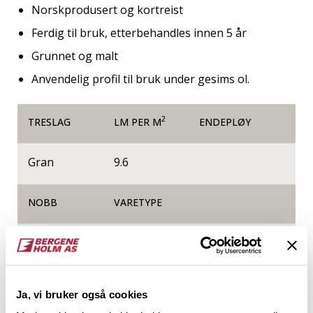
Norskprodusert og kortreist
Ferdig til bruk, etterbehandles innen 5 år
Grunnet og malt
Anvendelig profil til bruk under gesims ol.
2
TRESLAG
LM PER M
ENDEPLØY
Gran
9.6
NOBB
VARETYPE
44394435
Produktinformasjon
Ja, vi bruker også cookies