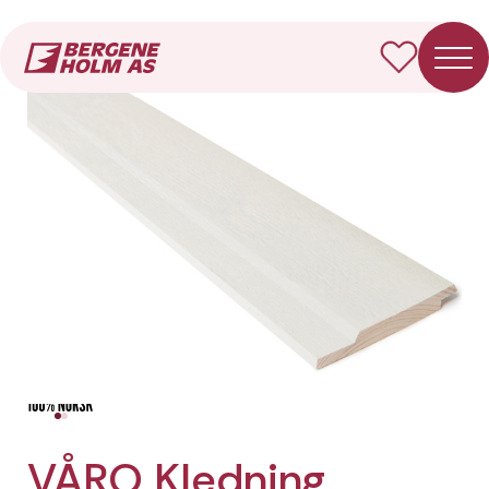
Forside
Produkter
VÅRO Kledning Skygge skrå
VÅRO Kledning