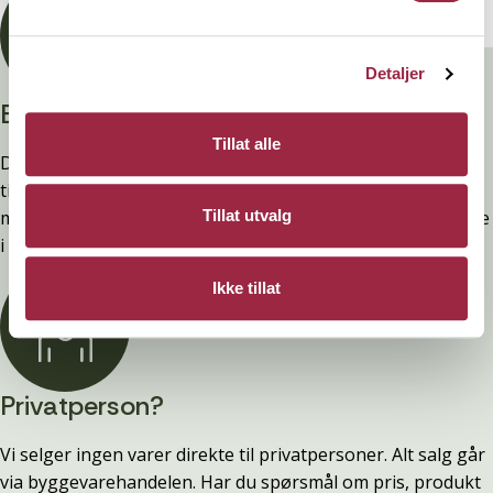
Detaljer
Branntestet
Tillat alle
Denne kledninger er testet, dokumentert, godkjent og
tilfredsstiller preakseptert ytelse for brann (D-s2,d0) ved
montering. Ytelsen opprettholdes ved å følge anvisningene
Tillat utvalg
i våre FDV-er.
Ikke tillat
Privatperson?
Vi selger ingen varer direkte til privatpersoner. Alt salg går
via byggevarehandelen. Har du spørsmål om pris, produkt