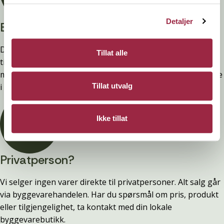
Detaljer
Branntestet
Denne kledninger er testet, dokumentert, godkjent og
Tillat alle
tilfredsstiller preakseptert ytelse for brann (D-s2,d0) ved
montering. Ytelsen opprettholdes ved å følge anvisningene
i våre FDV-er.
Tillat utvalg
Ikke tillat
Privatperson?
Vi selger ingen varer direkte til privatpersoner. Alt salg går
via byggevarehandelen. Har du spørsmål om pris, produkt
eller tilgjengelighet, ta kontakt med din lokale
byggevarebutikk.