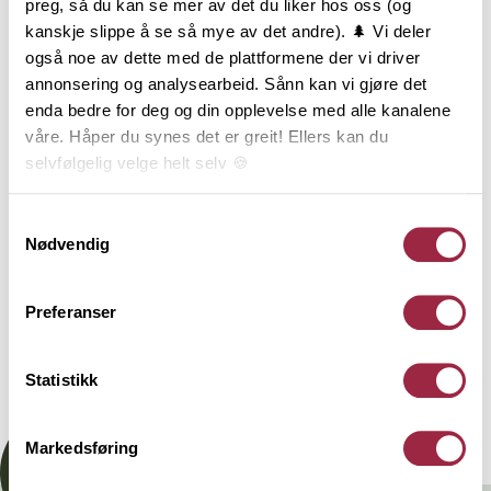
preg, så du kan se mer av det du liker hos oss (og
Sveitserkledning har en tydelig profilert overflate
kanskje slippe å se så mye av det andre). 🌲 Vi deler
som gir et herskapelig og staselig uttrykk.
også noe av dette med de plattformene der vi driver
Sveitserkledning benyttes ofte på hus med mye
annonsering og analysearbeid. Sånn kan vi gjøre det
detaljering og utsmykking og kommer til sin fulle
enda bedre for deg og din opplevelse med alle kanalene
rett ved bruk av lyse farger. Kledningen har
våre. Håper du synes det er greit! Ellers kan du
dobbeltstaff, det vil si en halvstaff på hver side, og en
selvfølgelig velge helt selv 🍪
markant skygge. Sveitserkledning er en stående
kledningstype med not og fjær. Leveres i
Her kan du lese vår personvernerklæring.
Samtykkevalg
dimensjonen 22x145 mm.
Nødvendig
Teknisk informasjon
Preferanser
Statistikk
Dokumentasjon
Markedsføring