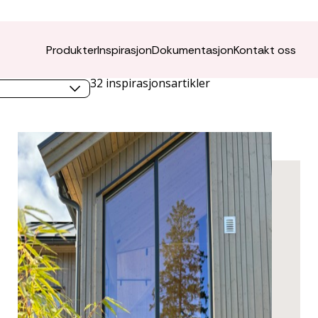
Produkter
Inspirasjon
Dokumentasjon
Kontakt oss
emne
32
inspirasjonsartikler