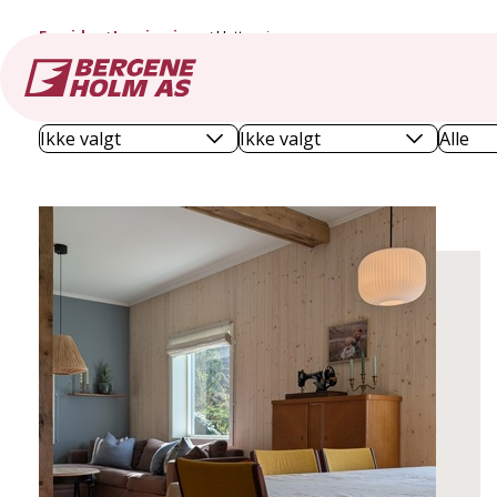
Forside
Inspirasjon
Hytteprisen
Priser
Kategorier
Velg 