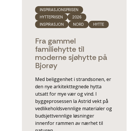
INSPIRASJONSPRISEN
HYTTEPRISEN
2026
INSPIRASJON
NORD
HYTTE
Fra gammel
familiehytte til
moderne sjøhytte på
Bjorøy
Med beliggenhet i strandsonen, er
den nye arkitekttegnede hytta
utsatt for mye vær og vind. I
byggeprosessen la Astrid vekt på
vedlikeholdsvennlige materialer og
budsjettvennlige løsninger
innenfor rammen av nærhet til
naturen.