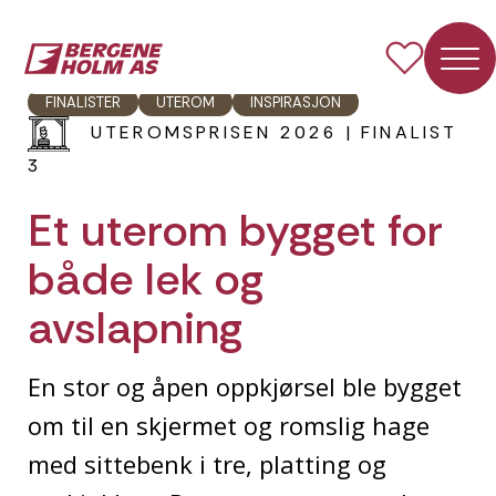
Forside
Inspirasjon
Uteromsprisen
Finalist 3 2026 uterom for lek og avslapning
INSPIRASJONSPRISEN
UTEROMSPRISEN
2026
FINALISTER
UTEROM
INSPIRASJON
UTEROMSPRISEN 2026 | FINALIST
3
Et uterom bygget for
både lek og
avslapning
En stor og åpen oppkjørsel ble bygget
om til en skjermet og romslig hage
med sittebenk i tre, platting og