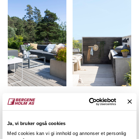
Materialer og løsninger
Det er brukt lekter og impregnert terrassebord som
Ja, vi bruker også cookies
er beiset i Røykgrå og Sotgrå. Plattingen er
Med cookies kan vi gi innhold og annonser et personlig
behandlet med Sioo:x. Utekjøkkenet er bygget med