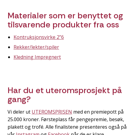
Materialer som er benyttet og
tilsvarende produkter fra oss
Kontruksjonsvirke 2”6
Rekker/lekter/spiler
Kledning Impregnert
Har du et uteromsprosjekt på
gang?
Vi deler ut
UTEROMSPRISEN
med en premiepott på
25.000 kroner. Førsteplass får pengepremie, besøk,
plakett og trofé. Alle finalistene presenteres også på
vår
Instagram
og
Facebook
når de er klare.