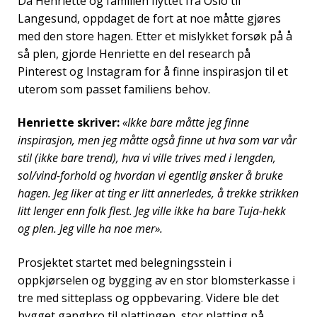
Da Henriette og familien flyttet fra Oslo til
Langesund, oppdaget de fort at noe måtte gjøres
med den store hagen. Etter et mislykket forsøk på å
så plen, gjorde Henriette en del research på
Pinterest og Instagram for å finne inspirasjon til et
uterom som passet familiens behov.
Henriette skriver:
«Ikke bare måtte jeg finne
inspirasjon, men jeg måtte også finne ut hva som var vår
stil (ikke bare trend), hva vi ville trives med i lengden,
sol/vind-forhold og hvordan vi egentlig ønsker å bruke
hagen. Jeg liker at ting er litt annerledes, å trekke strikken
litt lenger enn folk flest. Jeg ville ikke ha bare Tuja-hekk
og plen. Jeg ville ha noe mer».
Prosjektet startet med belegningsstein i
oppkjørselen og bygging av en stor blomsterkasse i
tre med sitteplass og oppbevaring. Videre ble det
bygget gangbro til plattingen, stor platting på