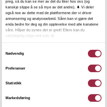
preg, så du kan se mer av det du liker hos oss (og
vannbestandige plater og mikrosement, mens
kanskje slippe å se så mye av det andre). 🌲 Vi deler
blomsterkassen i mur er bygget med leca og Hey’di.
også noe av dette med de plattformene der vi driver
annonsering og analysearbeid. Sånn kan vi gjøre det
«Alt er gjort av min utrolig flinke mann. Han er overhodet
enda bedre for deg og din opplevelse med alle kanalene
ingen håndverker, men arbeidsom, full av pågangsmot
våre. Håper du synes det er greit! Ellers kan du
og med en evne til å se løsninger. En av naboene våre er
selvfølgelig velge helt selv 🍪
snekkere, så han har vært innom innimellom for å gi tips
og triks».
Her kan du lese vår personvernerklæring.
Samtykkevalg
Nødvendig
Resultatet er et uterom med flere soner som gjør det
mulig å bruke hagen til ulike aktiviteter samtidig.
Preferanser
Statistikk
Markedsføring