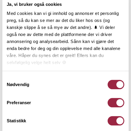
Ja, vi bruker også cookies
Med cookies kan vi gi innhold og annonser et personlig
preg, så du kan se mer av det du liker hos oss (og
kanskje slippe å se så mye av det andre). 🌲 Vi deler
også noe av dette med de plattformene der vi driver
annonsering og analysearbeid. Sånn kan vi gjøre det
enda bedre for deg og din opplevelse med alle kanalene
våre. Håper du synes det er greit! Ellers kan du
selvfølgelig velge helt selv 🍪
INSPIRASJONSPRISEN
UTEROMSPRISEN
Her kan du lese vår personvernerklæring.
Samtykkevalg
2026
FINALISTER
UTEROM
Nødvendig
INSPIRASJON
Preferanser
Platting med pergola og
uterom i flere nivåer
Statistikk
En skrå og lite brukt del av hagen ble