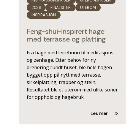
INSPIRASJONSPRISEN
UTEROMSPRISEN
2026
FINALISTER
UTEROM
INSPIRASJON
Feng-shui-inspirert hage
med terrasse og platting
Fra hage med leirebunn til meditasjons-
og zenhage. Etter behov for ny
drenering rundt huset, ble hele hagen
bygget opp på nytt med terrasse,
sirkelplatting, trapper og stein.
Resultatet ble et uterom med ulike soner
for opphold og hagebruk.
Les mer