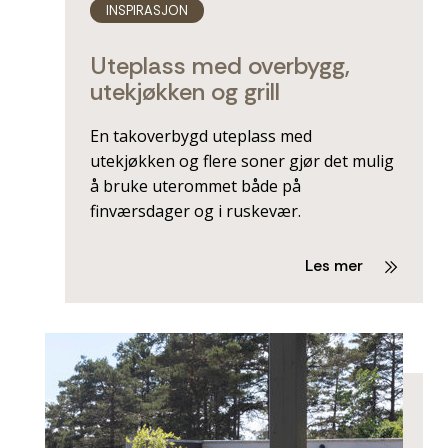
INSPIRASJON
Uteplass med overbygg,
utekjøkken og grill
En takoverbygd uteplass med
utekjøkken og flere soner gjør det mulig
å bruke uterommet både på
finværsdager og i ruskevær.
Les mer