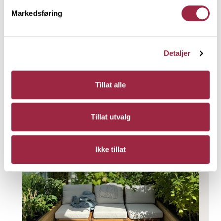
bygget om til et uterom med platting,
Markedsføring
pergola, plantekasser og trapp som
binder hagen sammen.
Detaljer
Les mer
Tillat alle
Tillat utvalg
Ikke tillat