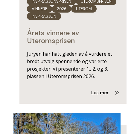
INSPIRASJONSPRISEN
UTEROMSPRISEN
VINNERE
2026
UTEROM
INSPIRASJON
Årets vinnere av
Uteromsprisen
Juryen har hatt gleden av å vurdere et
bredt utvalg spennende og varierte
prosjekter. Vi presenterer 1., 2. og 3.
plassen i Uteromsprisen 2026.
Les mer