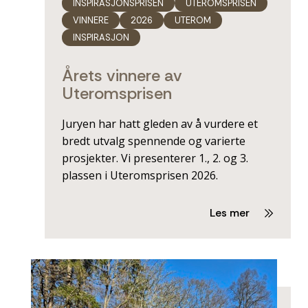
INSPIRASJONSPRISEN
UTEROMSPRISEN
VINNERE
2026
UTEROM
INSPIRASJON
Årets vinnere av
Uteromsprisen
Juryen har hatt gleden av å vurdere et
bredt utvalg spennende og varierte
prosjekter. Vi presenterer 1., 2. og 3.
plassen i Uteromsprisen 2026.
Les mer