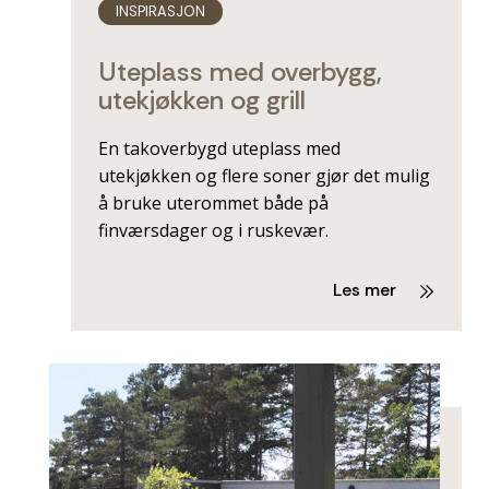
INSPIRASJON
Uteplass med overbygg,
utekjøkken og grill
En takoverbygd uteplass med
utekjøkken og flere soner gjør det mulig
å bruke uterommet både på
finværsdager og i ruskevær.
Les mer