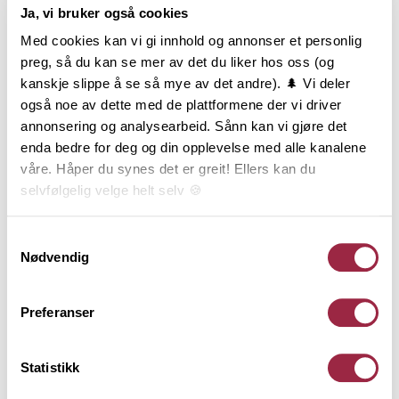
Ja, vi bruker også cookies
Med cookies kan vi gi innhold og annonser et personlig
preg, så du kan se mer av det du liker hos oss (og
kanskje slippe å se så mye av det andre). 🌲 Vi deler
også noe av dette med de plattformene der vi driver
annonsering og analysearbeid. Sånn kan vi gjøre det
enda bedre for deg og din opplevelse med alle kanalene
våre. Håper du synes det er greit! Ellers kan du
selvfølgelig velge helt selv 🍪
INSPIRASJONSPRISEN
UTEROMSPRISEN
Her kan du lese vår personvernerklæring.
Samtykkevalg
2026
FINALISTER
UTEROM
Nødvendig
INSPIRASJON
Preferanser
Platting med pergola og
uterom i flere nivåer
Statistikk
En skrå og lite brukt del av hagen ble