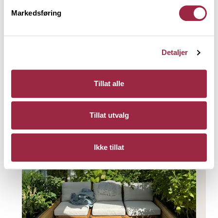
bygget om til et uterom med platting,
Markedsføring
pergola, plantekasser og trapp som
binder hagen sammen.
Detaljer
Les mer
Tillat alle
Tillat utvalg
Ikke tillat