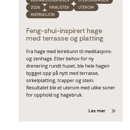
INSPIRASJONSPRISEN
UTEROMSPRISEN
2026
FINALISTER
UTEROM
INSPIRASJON
Feng-shui-inspirert hage
med terrasse og platting
Fra hage med leirebunn til meditasjons-
og zenhage. Etter behov for ny
drenering rundt huset, ble hele hagen
bygget opp på nytt med terrasse,
sirkelplatting, trapper og stein.
Resultatet ble et uterom med ulike soner
for opphold og hagebruk.
Les mer