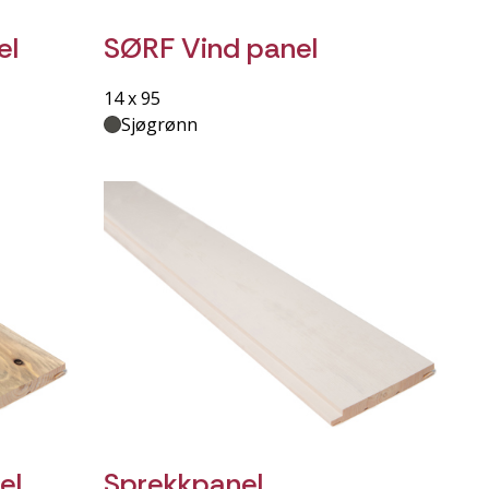
el
SØRF Vind panel
14 x 95
Sjøgrønn
el
Sprekkpanel