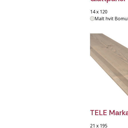
14 x 120
Malt hvit Bomul
TELE Marka
21 x 195