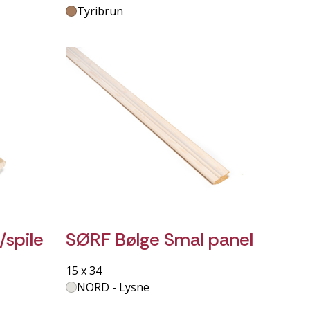
Tyribrun
/spile
SØRF Bølge Smal panel
15 x 34
NORD - Lysne