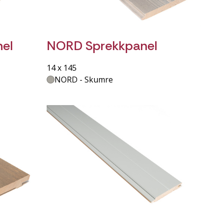
nel
NORD Sprekkpanel
14 x 145
NORD - Skumre