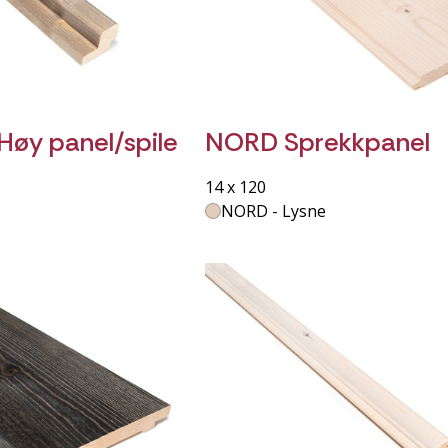
Høy panel/spile
NORD Sprekkpanel
14 x 120
NORD - Lysne