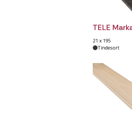
TELE Marka
21 x 195
Tindesort