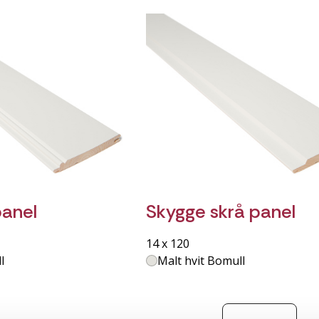
panel
Skygge skrå panel
14 x 120
l
Malt hvit Bomull