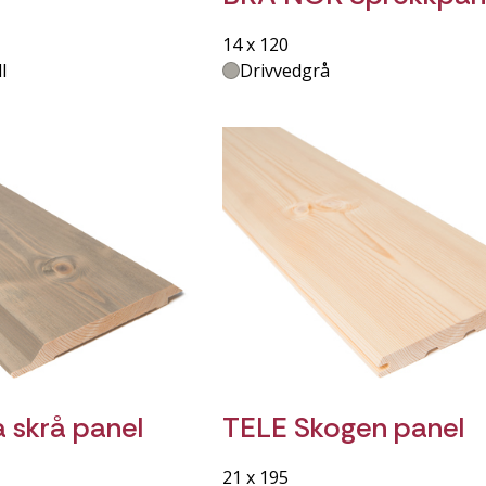
14 x 120
l
Drivvedgrå
 skrå panel
TELE Skogen panel
21 x 195