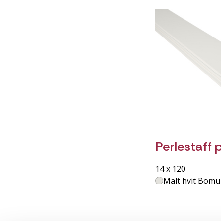
Perlestaff 
14 x 120
Malt hvit Bomul