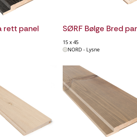
 rett panel
SØRF Bølge Bred pa
15 x 45
NORD - Lysne