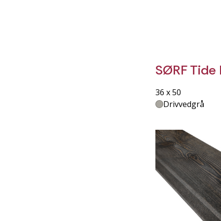
SØRF Tide 
36 x 50
Drivvedgrå