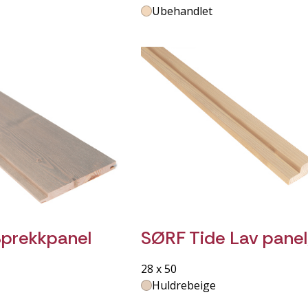
Ubehandlet
prekkpanel
SØRF Tide Lav panel
28 x 50
Huldrebeige