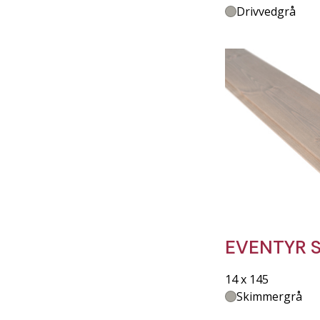
Drivvedgrå
EVENTYR S
14 x 145
Skimmergrå