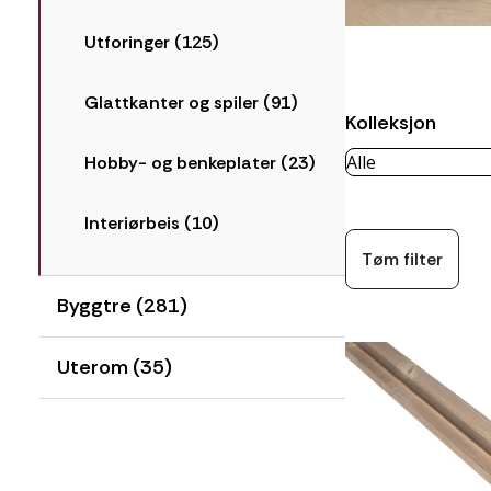
Utforinger (125)
Glattkanter og spiler (91)
Kolleksjon
Hobby- og benkeplater (23)
Interiørbeis (10)
Tøm filter
Byggtre (281)
Uterom (35)