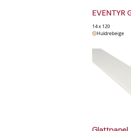
EVENTYR G
14 x 120
Huldrebeige
Glattpanel