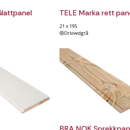
lattpanel
TELE Marka rett pan
21 x 195
Drivvedgrå
BRA NOK Sprekkpan